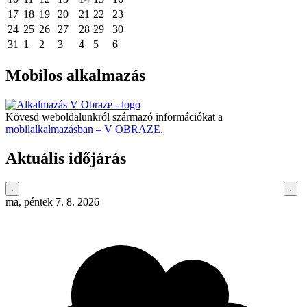
17
18
19
20
21
22
23
24
25
26
27
28
29
30
31
1
2
3
4
5
6
Mobilos alkalmazás
Kövesd weboldalunkról származó információkat a
mobilalkalmazásban – V OBRAZE.
Aktuális időjárás
ma, péntek 7. 8. 2026