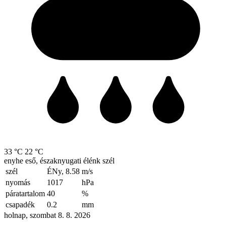
33 °C
22 °C
enyhe eső, északnyugati élénk szél
szél
ÉNy, 8.58
m/s
nyomás
1017
hPa
páratartalom
40
%
csapadék
0.2
mm
holnap, szombat 8. 8. 2026