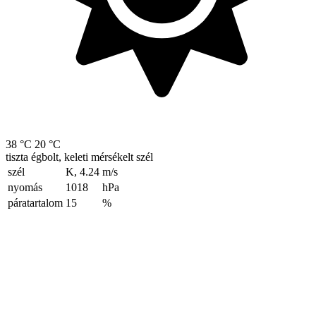
38 °C
20 °C
tiszta égbolt, keleti mérsékelt szél
szél
K, 4.24
m/s
nyomás
1018
hPa
páratartalom
15
%