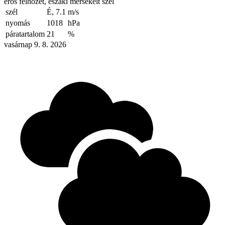
erős felhőzet, északi mérsékelt szél
szél
É, 7.1
m/s
nyomás
1018
hPa
páratartalom
21
%
vasárnap 9. 8. 2026