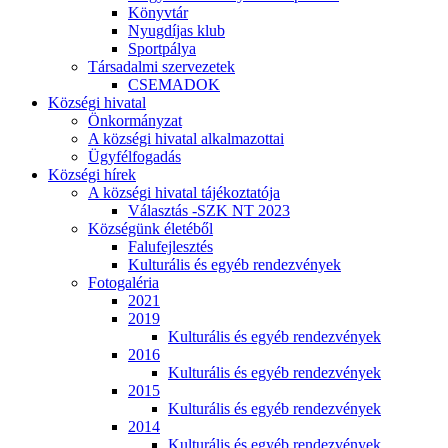
Könyvtár
Nyugdíjas klub
Sportpálya
Társadalmi szervezetek
CSEMADOK
Községi hivatal
Önkormányzat
A községi hivatal alkalmazottai
Ügyfélfogadás
Községi hírek
A községi hivatal tájékoztatója
Választás -SZK NT 2023
Községünk életéből
Falufejlesztés
Kulturális és egyéb rendezvények
Fotogaléria
2021
2019
Kulturális és egyéb rendezvények
2016
Kulturális és egyéb rendezvények
2015
Kulturális és egyéb rendezvények
2014
Kulturális és egyéb rendezvények