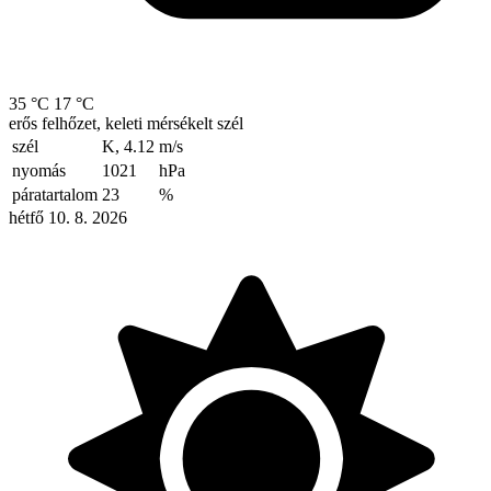
35 °C
17 °C
erős felhőzet, keleti mérsékelt szél
szél
K, 4.12
m/s
nyomás
1021
hPa
páratartalom
23
%
hétfő 10. 8. 2026