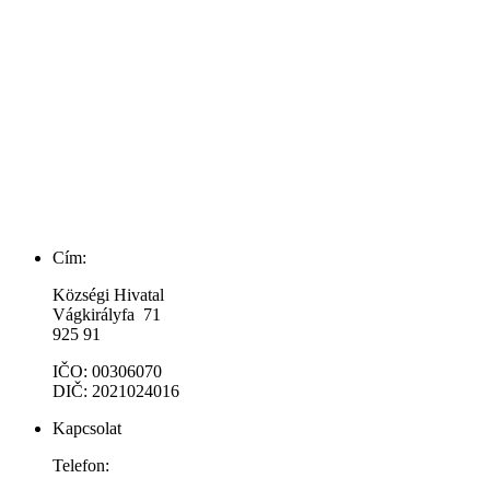
Cím:
Községi Hivatal
Vágkirályfa 71
925 91
IČO: 00306070
DIČ: 2021024016
Kapcsolat
Telefon: