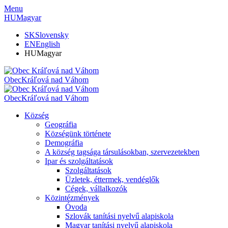
Menu
HU
Magyar
SK
Slovensky
EN
English
HU
Magyar
Obec
Kráľová nad Váhom
Obec
Kráľová nad Váhom
Község
Geográfia
Községünk története
Demográfia
A község tagsága társulásokban, szervezetekben
Ipar és szolgáltatások
Szolgáltatások
Üzletek, éttermek, vendéglők
Cégek, vállalkozók
Közintézmények
Óvoda
Szlovák tanítási nyelvű alapiskola
Magyar tanítási nyelvű alapiskola