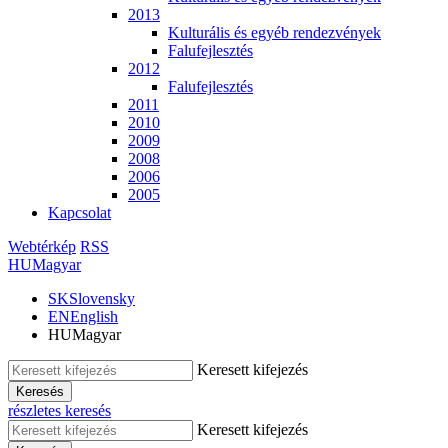
2013
Kulturális és egyéb rendezvények
Falufejlesztés
2012
Falufejlesztés
2011
2010
2009
2008
2006
2005
Kapcsolat
Webtérkép
RSS
HU
Magyar
SK
Slovensky
EN
English
HU
Magyar
Keresett kifejezés
Keresés
részletes keresés
Keresett kifejezés