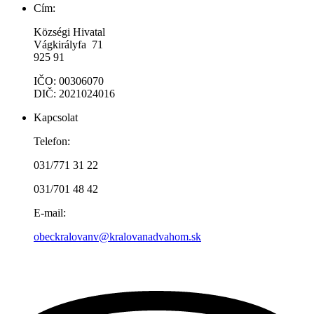
Cím:
Községi Hivatal
Vágkirályfa 71
925 91
IČO: 00306070
DIČ: 2021024016
Kapcsolat
Telefon:
031/771 31 22
031/701 48 42
E-mail:
obeckralovanv@kralovanadvahom.sk