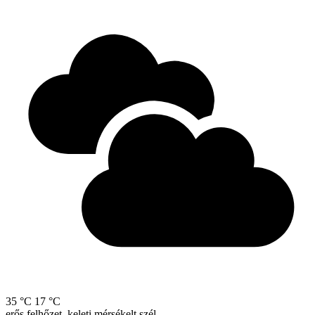
35 °C
17 °C
erős felhőzet, keleti mérsékelt szél