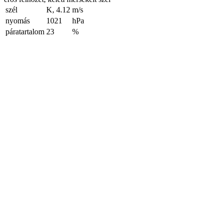
szél
K, 4.12
m/s
nyomás
1021
hPa
páratartalom
23
%