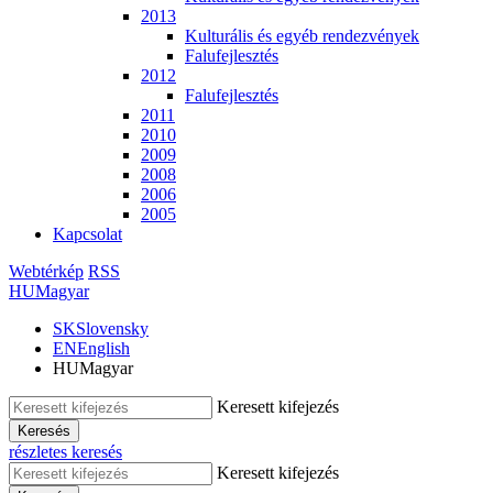
2013
Kulturális és egyéb rendezvények
Falufejlesztés
2012
Falufejlesztés
2011
2010
2009
2008
2006
2005
Kapcsolat
Webtérkép
RSS
HU
Magyar
SK
Slovensky
EN
English
HU
Magyar
Keresett kifejezés
Keresés
részletes keresés
Keresett kifejezés