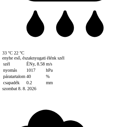
33 °C
22 °C
enyhe eső, északnyugati élénk szél
szél
ÉNy, 8.58
m/s
nyomás
1017
hPa
páratartalom
40
%
csapadék
0.2
mm
szombat 8. 8. 2026