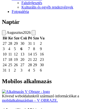
Falufejlesztés
Kulturális és egyéb rendezvények
Fotogaléria
Naptár
Augusztus
2026
Hé
Ke
Sze
Csü
Pé
Szo
Va
27
28
29
30
31
1
2
3
4
5
6
7
8
9
10
11
12
13
14
15
16
17
18
19
20
21
22
23
24
25
26
27
28
29
30
31
1
2
3
4
5
6
Mobilos alkalmazás
Kövesd weboldalunkról származó információkat a
mobilalkalmazásban – V OBRAZE.