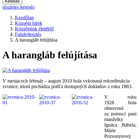
Keresés
részletes keresés
Kezdőlap
Községi hírek
Községünk életéből
Falufejlesztés
A harangláb felújítása
A harangláb felújítása
V mesiacoch február – august 2010 bola vykonaná rekonštrukcia
zvonice, ktorá pochádza podľa dostupných dokladov z roku 1883.
V roku
1928 bola
obnovená
za pomoci pani
manželky
Ignáca Bábela,
Márie
Pozsonyiovej