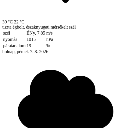
39 °C
22 °C
tiszta égbolt, északnyugati mérsékelt szél
szél
ÉNy, 7.85
m/s
nyomás
1015
hPa
páratartalom
19
%
holnap, péntek 7. 8. 2026