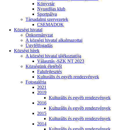
Könyvtár
Nyugdíjas klub
Sportpálya
Társadalmi szervezetek
CSEMADOK
Községi hivatal
Önkormányzat
A községi hivatal alkalmazottai
Ügyfélfogadás
Községi hírek
A községi hivatal tájékoztatója
Választás -SZK NT 2023
Községünk életéből
Falufejlesztés
Kulturális és egyéb rendezvények
Fotogaléria
2021
2019
Kulturális és egyéb rendezvények
2016
Kulturális és egyéb rendezvények
2015
Kulturális és egyéb rendezvények
2014
Kulturális és egyéb rendezvények