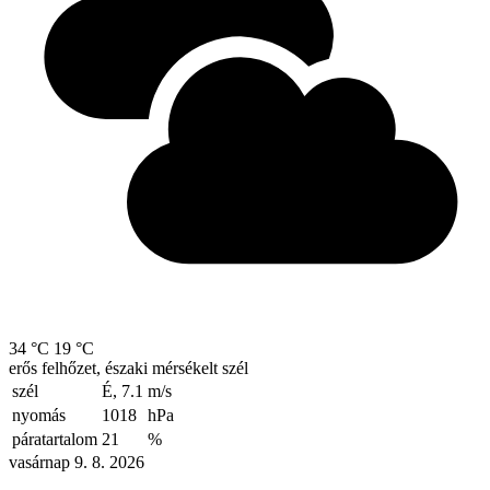
34 °C
19 °C
erős felhőzet, északi mérsékelt szél
szél
É, 7.1
m/s
nyomás
1018
hPa
páratartalom
21
%
vasárnap 9. 8. 2026