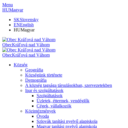
Menu
HU
Magyar
SK
Slovensky
EN
English
HU
Magyar
Obec
Kráľová nad Váhom
Obec
Kráľová nad Váhom
Község
Geográfia
Községünk története
Demográfia
A község tagsága társulásokban, szervezetekben
Ipar és szolgáltatások
Szolgáltatások
Üzletek, éttermek, vendéglők
Cégek, vállalkozók
Közintézmények
Óvoda
Szlovák tanítási nyelvű alapiskola
Magyar tanítási nyelvű alapiskola