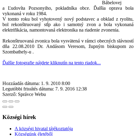
Bábelovej
a Ľudovíta Pozsonyiho, pokladníka obce. Ďalšia oprava bola
vykonaná v roku 1984.
V tomto roku bol vyhotovený nový podstavec a obklad z ryolitu,
bol rekonštruovaný stĺp ako i samotný zvon a bola vykonaná
elektrifikácia, namontovaná elektronika na riadenie zvonenia.
Rekonštruovaná zvonica bola vysvätená v rámci obecných slávností
dňa 22.08.2010 Dr. Andásom Veresom, župným biskupom zo
Szombathely-u .
Ďalšie fotografie nájdete kliknutín na tento riadok...
Hozzáadás dátuma:
1. 9. 2010 8:00
Legutóbbi frissítés dátuma:
7. 9. 2016 12:38
Szerző:
Správce Webu
Községi hírek
A községi hivatal tájékoztatója
Községünk életéből