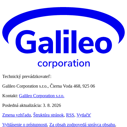
Technický prevádzkovateľ:
Galileo Corporation s.r.o., Čierna Voda 468, 925 06
Kontakt:
Galileo Corporation s.r.o.
Posledná aktualizácia: 3. 8. 2026
Zmena vzhľadu
,
Štruktúra stránok
,
RSS
,
Vytlačiť
Vyhlásenie o prístupnosti
,
Za obsah zodpovedá správca obsahu
,