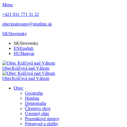
Menu
+421 031 771 31 22
obeckralovanv@stonline.sk
SK
Slovensky
SK
Slovensky
EN
English
HU
Magyar
Obec
Kráľová nad Váhom
Obec
Kráľová nad Váhom
Obec
Geografia
História
Demografia
Členstvo obce
Územný plán
Pozemkové úpravy
Priemysel a služby