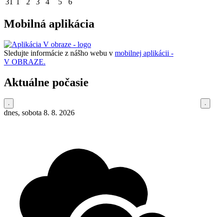
31
1
2
3
4
5
6
Mobilná aplikácia
Sledujte informácie z nášho webu v
mobilnej aplikácii -
V OBRAZE.
Aktuálne počasie
dnes, sobota 8. 8. 2026