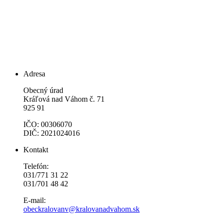
Adresa
Obecný úrad
Kráľová nad Váhom č. 71
925 91
IČO: 00306070
DIČ: 2021024016
Kontakt
Telefón:
031/771 31 22
031/701 48 42
E-mail:
obeckralovanv@kralovanadvahom.sk