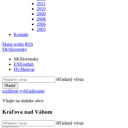
2011
2010
2009
2008
2006
2005
Kontakt
Mapa webu
RSS
SK
Slovensky
SK
Slovensky
EN
English
HU
Magyar
Hľadaný výraz
Hľadať
rozšírené vyhľadávanie
Vítajte na stránke obce
Kráľova nad Váhom
Hľadaný výraz