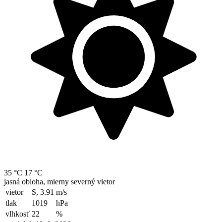
35 °C
17 °C
jasná obloha, mierny severný vietor
vietor
S, 3.91
m/s
tlak
1019
hPa
vlhkosť
22
%