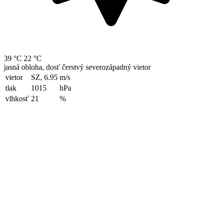
39 °C
22 °C
jasná obloha, dosť čerstvý severozápadný vietor
vietor
SZ, 6.95
m/s
tlak
1015
hPa
vlhkosť
21
%