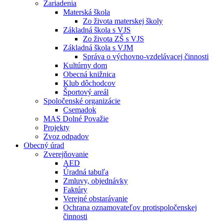
Zariadenia
Materská škola
Zo života materskej školy
Základná škola s VJS
Zo života ZŠ s VJS
Základná škola s VJM
Správa o výchovno-vzdelávacej činnosti
Kultúrny dom
Obecná knižnica
Klub dôchodcov
Športový areál
Spoločenské organizácie
Csemadok
MAS Dolné Považie
Projekty
Zvoz odpadov
Obecný úrad
Zverejňovanie
AED
Úradná tabuľa
Zmluvy, objednávky
Faktúry
Verejné obstarávanie
Ochrana oznamovateľov protispoločenskej
činnosti