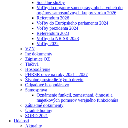
Sociálne služby
Voľby do orgánov samosprávy obcí a volieb do
orgánov samosprávnych krajov v roku 2026
Referendum 2026
Voľby do Európskeho parlamentu 2024
Voľby prezidenta 2024
Referendum 2023
Voľby do NR SR 2023
Voľby 2022
VZN
Iné dokumenty
Zápisnice OZ
Tlačivá
Hospodárenie
PHRSR obce na roky 2021 - 2027
Životné prostredie Výrub drevín
Odpadové hospodárstvo
Samospráva
Oznámenie funkcií, zamestnaní, činnosti a
majetkových pomerov verejného funkcionára
Základné dokumenty
Úradné hodiny
SOBD 2021
Udalosti
Aktuality