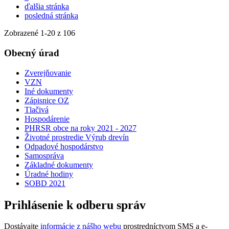
ďalšia stránka
posledná stránka
Zobrazené
1
-
20
z 106
Obecný úrad
Zverejňovanie
VZN
Iné dokumenty
Zápisnice OZ
Tlačivá
Hospodárenie
PHRSR obce na roky 2021 - 2027
Životné prostredie Výrub drevín
Odpadové hospodárstvo
Samospráva
Základné dokumenty
Úradné hodiny
SOBD 2021
Prihlásenie k odberu správ
Dostávajte
informácie z nášho webu
prostredníctvom SMS a e-