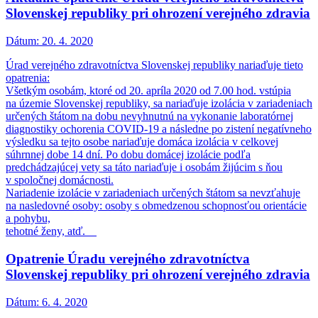
Slovenskej republiky pri ohrození verejného zdravia
Dátum:
20. 4. 2020
Úrad verejného zdravotníctva Slovenskej republiky nariaďuje tieto
opatrenia:
Všetkým osobám, ktoré od 20. apríla 2020 od 7.00 hod. vstúpia
na územie Slovenskej republiky, sa nariaďuje izolácia v zariadeniach
určených štátom na dobu nevyhnutnú na vykonanie laboratórnej
diagnostiky ochorenia COVID-19 a následne po zistení negatívneho
výsledku sa tejto osobe nariaďuje domáca izolácia v celkovej
súhrnnej dobe 14 dní. Po dobu domácej izolácie podľa
predchádzajúcej vety sa táto nariaďuje i osobám žijúcim s ňou
v spoločnej domácnosti.
Nariadenie izolácie v zariadeniach určených štátom sa nevzťahuje
na nasledovné osoby: osoby s obmedzenou schopnosťou orientácie
a pohybu,
tehotné ženy, atď.
Opatrenie Úradu verejného zdravotníctva
Slovenskej republiky pri ohrození verejného zdravia
Dátum:
6. 4. 2020