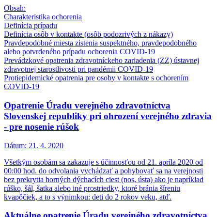
Obsah:
Charakteristika ochorenia
Definícia prípadu
Definícia osôb v kontakte (osôb podozrivých z nákazy)
Pravdepodobné miesta zistenia suspektného, pravdepodobného
alebo potvrdeného prípadu ochorenia COVID-19
Prevádzkové opatrenia zdravotníckeho zariadenia (ZZ) ústavnej
zdravotnej starostlivosti pri pandémii COVID-19
Protiepidemické opatrenia pre osoby v kontakte s ochorením
COVID-19
Opatrenie Úradu verejného zdravotníctva
Slovenskej republiky pri ohrození verejného zdravia
- pre nosenie rúšok
Dátum:
21. 4. 2020
Všetkým osobám sa zakazuje s účinnosťou od 21. apríla 2020 od
00:00 hod. do odvolania vychádzať a pohybovať sa na verejnosti
bez prekrytia horných dýchacích ciest (nos, ústa) ako je napríklad
rúško, šál, šatka alebo iné prostriedky, ktoré bránia šíreniu
kvapôčiek, a to s výnimkou: deti do 2 rokov veku, atď.
Aktuálne opatrenie Úradu verejného zdravotníctva