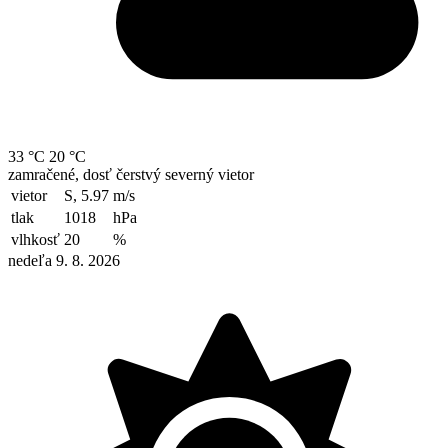
33 °C
20 °C
zamračené, dosť čerstvý severný vietor
vietor
S, 5.97
m/s
tlak
1018
hPa
vlhkosť
20
%
nedeľa 9. 8. 2026