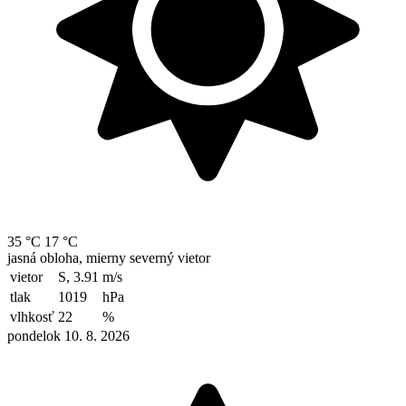
35 °C
17 °C
jasná obloha, mierny severný vietor
vietor
S, 3.91
m/s
tlak
1019
hPa
vlhkosť
22
%
pondelok 10. 8. 2026