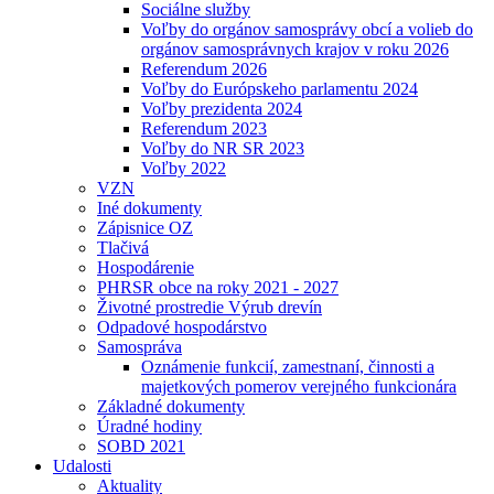
Sociálne služby
Voľby do orgánov samosprávy obcí a volieb do
orgánov samosprávnych krajov v roku 2026
Referendum 2026
Voľby do Európskeho parlamentu 2024
Voľby prezidenta 2024
Referendum 2023
Voľby do NR SR 2023
Voľby 2022
VZN
Iné dokumenty
Zápisnice OZ
Tlačivá
Hospodárenie
PHRSR obce na roky 2021 - 2027
Životné prostredie Výrub drevín
Odpadové hospodárstvo
Samospráva
Oznámenie funkcií, zamestnaní, činnosti a
majetkových pomerov verejného funkcionára
Základné dokumenty
Úradné hodiny
SOBD 2021
Udalosti
Aktuality