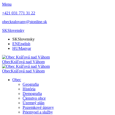
Menu
+421 031 771 31 22
obeckralovanv@stonline.sk
SK
Slovensky
SK
Slovensky
EN
English
HU
Magyar
Obec
Kráľová nad Váhom
Obec
Kráľová nad Váhom
Obec
Geografia
História
Demografia
Členstvo obce
Územný plán
Pozemkové úpravy
Priemysel a služby