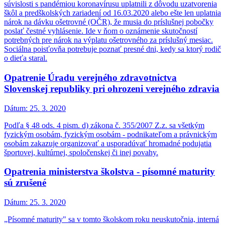
súvislosti s pandémiou koronavírusu uplatnili z dôvodu uzatvorenia
škôl a predškolských zariadení od 16.03.2020 alebo ešte len uplatnia
nárok na dávku ošetrovné (OČR), že musia do príslušnej pobočky
poslať čestné vyhlásenie. Ide v ňom o oznámenie skutočností
potrebných pre nárok na výplatu ošetrovného za príslušný mesiac.
Sociálna poisťovňa potrebuje poznať presné dni, kedy sa ktorý rodič
o dieťa staral.
Opatrenie Úradu verejného zdravotnictva
Slovenskej republiky pri ohrozeni verejného zdravia
Dátum:
25. 3. 2020
Podľa § 48 ods. 4 pism. d) zákona č. 355/2007 Z.z. sa všetkým
fyzickým osobám, fyzickým osobám - podnikateľom a právnickým
osobám zakazuje organizovať a usporadúvať hromadné podujatia
športovej, kultúrnej, spoločenskej či inej povahy.
Opatrenia ministerstva školstva - písomné maturity
sú zrušené
Dátum:
25. 3. 2020
„Písomné maturity" sa v tomto školskom roku neuskutočnia, interná