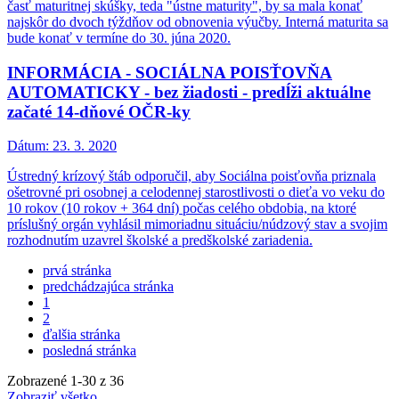
časť maturitnej skúšky, teda "ústne maturity", by sa mala konať
najskôr do dvoch týždňov od obnovenia výučby. Interná maturita sa
bude konať v termíne do 30. júna 2020.
INFORMÁCIA - SOCIÁLNA POISŤOVŇA
AUTOMATICKY - bez žiadosti - predĺži aktuálne
začaté 14-dňové OČR-ky
Dátum:
23. 3. 2020
Ústredný krízový štáb odporučil, aby Sociálna poisťovňa priznala
ošetrovné pri osobnej a celodennej starostlivosti o dieťa vo veku do
10 rokov (10 rokov + 364 dní) počas celého obdobia, na ktoré
príslušný orgán vyhlásil mimoriadnu situáciu/núdzový stav a svojim
rozhodnutím uzavrel školské a predškolské zariadenia.
prvá stránka
predchádzajúca stránka
1
2
ďalšia stránka
posledná stránka
Zobrazené
1
-
30
z 36
Zobraziť všetko