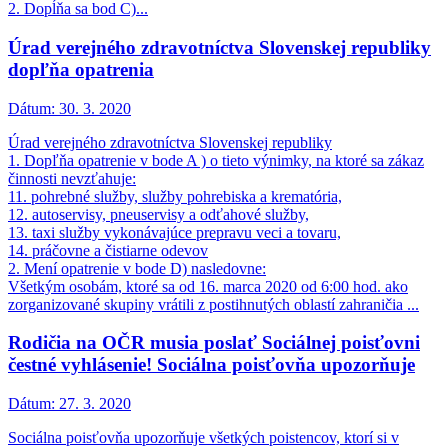
2. Dopĺňa sa bod C)...
Úrad verejného zdravotníctva Slovenskej republiky
dopľňa opatrenia
Dátum:
30. 3. 2020
Úrad verejného zdravotníctva Slovenskej republiky
1. Dopľňa opatrenie v bode A ) o tieto výnimky, na ktoré sa zákaz
činnosti nevzťahuje:
11. pohrebné služby, služby pohrebiska a krematória,
12. autoservisy, pneuservisy a odťahové služby,
13. taxi služby vykonávajúce prepravu veci a tovaru,
14. práčovne a čistiarne odevov
2. Mení opatrenie v bode D) nasledovne:
Všetkým osobám, ktoré sa od 16. marca 2020 od 6:00 hod. ako
zorganizované skupiny vrátili z postihnutých oblastí zahraničia ...
Rodičia na OČR musia poslať Sociálnej poisťovni
čestné vyhlásenie! Sociálna poisťovňa upozorňuje
Dátum:
27. 3. 2020
Sociálna poisťovňa upozorňuje všetkých poistencov, ktorí si v