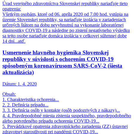
Úrad verejného zdravotníctva Slovenskej republiky nariaďuje tieto
opatrenia:
Všetkým osobám, ktoré od 06. apríla 2020 od 7.00 hod. vstúpia na
územie Slovenskej republiky, sa nariaďuje izolácia v zariadeniach
určených štátom na dobu nevyhnutnú na vykonanie laboratórnej
diagnostiky COVID-19 a následne po zistení negatívneho výsledku
sa tejto osobe nariaďuje domáca izolácia v celkovej súhrnnej dobe
14 dní...atď.
Usmernenie hlavného hygienika Slovenskej
republiky v súvislosti s ochorením COVID-19
spôsobeným koronavírusom SARS-CoV-2 (šiesta
aktualizácia)
Dátum:
1. 4. 2020
Obsah:
1. Charakteristika ochorenia...
2. 2. Definícia prípadu...
3. 3. Definícia osôb v kontakte (osôb podozrivých z nákazy)...
4. 4. Pravdepodobné miesta zistenia suspektného, pravdepodobného
alebo potvrdeného prípadu ochorenia COVID-19...
5. Prevádzkové opatrenia zdravotníckeho zariadenia (ZZ) ústavnej
zdravotnej starostlivosti pri pandémii COVID-19...