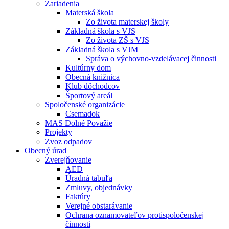
Zariadenia
Materská škola
Zo života materskej školy
Základná škola s VJS
Zo života ZŠ s VJS
Základná škola s VJM
Správa o výchovno-vzdelávacej činnosti
Kultúrny dom
Obecná knižnica
Klub dôchodcov
Športový areál
Spoločenské organizácie
Csemadok
MAS Dolné Považie
Projekty
Zvoz odpadov
Obecný úrad
Zverejňovanie
AED
Úradná tabuľa
Zmluvy, objednávky
Faktúry
Verejné obstarávanie
Ochrana oznamovateľov protispoločenskej
činnosti