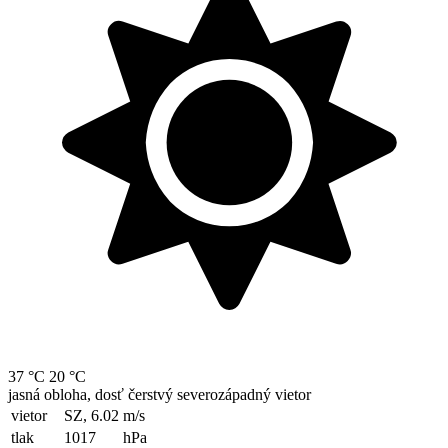
37 °C
20 °C
jasná obloha, dosť čerstvý severozápadný vietor
vietor
SZ, 6.02
m/s
tlak
1017
hPa