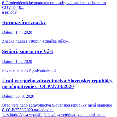
6. Protiepidemické opatrenia pre osoby v kontakte s ochorením
COVID-19...
a prílohy.
Koronavírus značky
Dátum:
1. 4. 2020
Značka "Zákaz vstupu" a značka ruško-.
Seniori, sme tu pre Vás!
Dátum:
1. 4. 2020
Povedzme STOP podvodníkom!
Úrad verejného zdravotníctva Slovenskej republiky
mení opatrenie č. OLP/2733/2020
Dátum:
30. 3. 2020
Úrad verejného zdravotníctva Slovenskej republiky mení opatrenie
č. OLP/2733/2020 nasledovne:
1. Z bodu A) sa vypúšťajú slová „a veterinárnych ambulancií“.