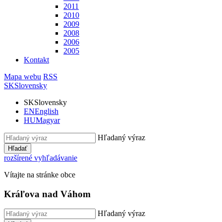
2011
2010
2009
2008
2006
2005
Kontakt
Mapa webu
RSS
SK
Slovensky
SK
Slovensky
EN
English
HU
Magyar
Hľadaný výraz
Hľadať
rozšírené vyhľadávanie
Vítajte na stránke obce
Kráľova nad Váhom
Hľadaný výraz