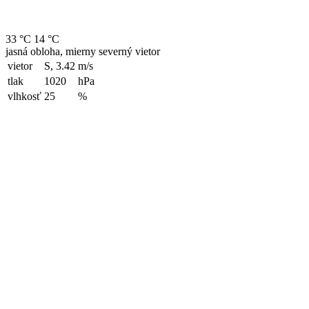
33 °C
14 °C
jasná obloha, mierny severný vietor
vietor
S, 3.42
m/s
tlak
1020
hPa
vlhkosť
25
%