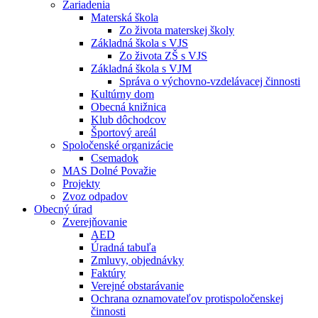
Zariadenia
Materská škola
Zo života materskej školy
Základná škola s VJS
Zo života ZŠ s VJS
Základná škola s VJM
Správa o výchovno-vzdelávacej činnosti
Kultúrny dom
Obecná knižnica
Klub dôchodcov
Športový areál
Spoločenské organizácie
Csemadok
MAS Dolné Považie
Projekty
Zvoz odpadov
Obecný úrad
Zverejňovanie
AED
Úradná tabuľa
Zmluvy, objednávky
Faktúry
Verejné obstarávanie
Ochrana oznamovateľov protispoločenskej
činnosti