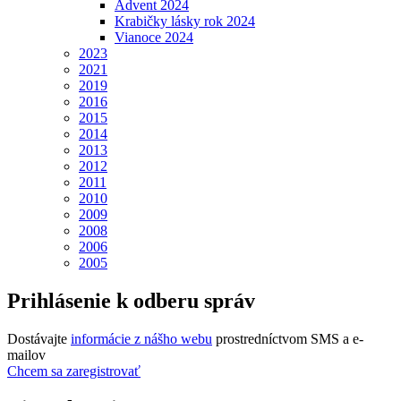
Advent 2024
Krabičky lásky rok 2024
Vianoce 2024
2023
2021
2019
2016
2015
2014
2013
2012
2011
2010
2009
2008
2006
2005
Prihlásenie k odberu správ
Dostávajte
informácie z nášho webu
prostredníctvom SMS a e-
mailov
Chcem sa zaregistrovať