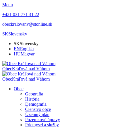
Menu
+421 031 771 31 22
obeckralovanv@stonline.sk
SK
Slovensky
SK
Slovensky
EN
English
HU
Magyar
Obec
Kráľová nad Váhom
Obec
Kráľová nad Váhom
Obec
Geografia
História
Demografia
Členstvo obce
Územný plán
Pozemkové úpravy
Priemysel a služby