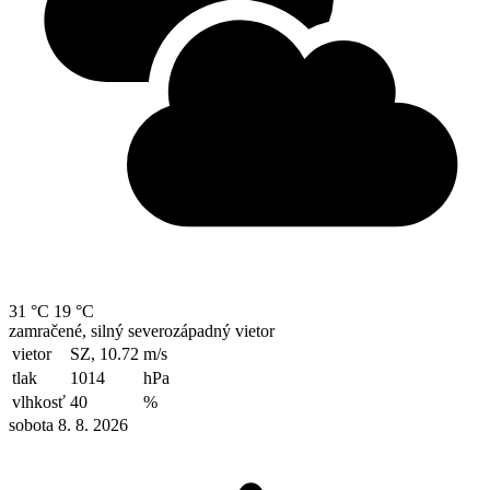
31 °C
19 °C
zamračené, silný severozápadný vietor
vietor
SZ, 10.72
m/s
tlak
1014
hPa
vlhkosť
40
%
sobota 8. 8. 2026