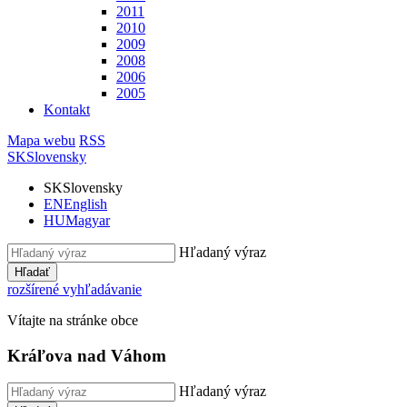
2011
2010
2009
2008
2006
2005
Kontakt
Mapa webu
RSS
SK
Slovensky
SK
Slovensky
EN
English
HU
Magyar
Hľadaný výraz
Hľadať
rozšírené vyhľadávanie
Vítajte na stránke obce
Kráľova nad Váhom
Hľadaný výraz