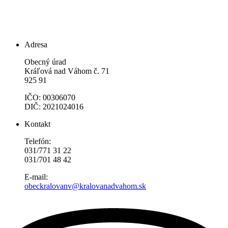
Adresa
Obecný úrad
Kráľová nad Váhom č. 71
925 91
IČO: 00306070
DIČ: 2021024016
Kontakt
Telefón:
031/771 31 22
031/701 48 42
E-mail:
obeckralovanv@kralovanadvahom.sk