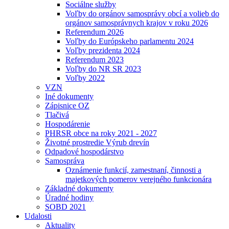
Sociálne služby
Voľby do orgánov samosprávy obcí a volieb do
orgánov samosprávnych krajov v roku 2026
Referendum 2026
Voľby do Európskeho parlamentu 2024
Voľby prezidenta 2024
Referendum 2023
Voľby do NR SR 2023
Voľby 2022
VZN
Iné dokumenty
Zápisnice OZ
Tlačivá
Hospodárenie
PHRSR obce na roky 2021 - 2027
Životné prostredie Výrub drevín
Odpadové hospodárstvo
Samospráva
Oznámenie funkcií, zamestnaní, činnosti a
majetkových pomerov verejného funkcionára
Základné dokumenty
Úradné hodiny
SOBD 2021
Udalosti
Aktuality