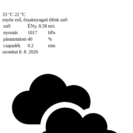
33 °C
22 °C
enyhe eső, északnyugati élénk szél
szél
ÉNy, 8.58
m/s
nyomás
1017
hPa
páratartalom
40
%
csapadék
0.2
mm
szombat 8. 8. 2026