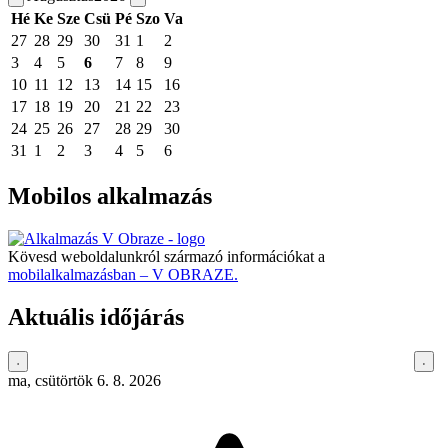
Hé
Ke
Sze
Csü
Pé
Szo
Va
27
28
29
30
31
1
2
3
4
5
6
7
8
9
10
11
12
13
14
15
16
17
18
19
20
21
22
23
24
25
26
27
28
29
30
31
1
2
3
4
5
6
Mobilos alkalmazás
Kövesd weboldalunkról származó információkat a
mobilalkalmazásban – V OBRAZE.
Aktuális időjárás
ma, csütörtök 6. 8. 2026