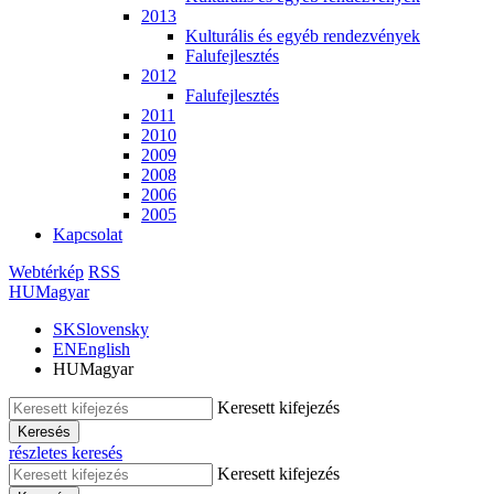
2013
Kulturális és egyéb rendezvények
Falufejlesztés
2012
Falufejlesztés
2011
2010
2009
2008
2006
2005
Kapcsolat
Webtérkép
RSS
HU
Magyar
SK
Slovensky
EN
English
HU
Magyar
Keresett kifejezés
Keresés
részletes keresés
Keresett kifejezés