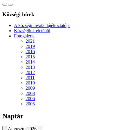
Községi hírek
A községi hivatal tájékoztatója
Községünk életéből
Fotogaléria
2021
2019
2016
2015
2014
2013
2012
2011
2010
2009
2008
2006
2005
Naptár
Augusztus
2026