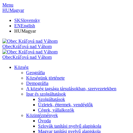
Menu
HU
Magyar
SK
Slovensky
EN
English
HU
Magyar
Obec
Kráľová nad Váhom
Obec
Kráľová nad Váhom
Község
Geográfia
Községünk története
Demográfia
A község tagsága társulásokban, szervezetekben
Ipar és szolgáltatások
Szolgáltatások
Üzletek, éttermek, vendéglők
Cégek, vállalkozók
Közintézmények
Óvoda
Szlovák tanítási nyelvű alapiskola
Magyar tanítási nyelvű alapiskola