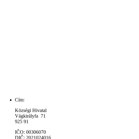
Cím:
Községi Hivatal
Vágkirályfa 71
925 91
IČO: 00306070
DIČ: 2021024016