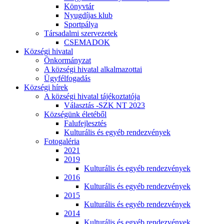
Könyvtár
Nyugdíjas klub
Sportpálya
Társadalmi szervezetek
CSEMADOK
Községi hivatal
Önkormányzat
A községi hivatal alkalmazottai
Ügyfélfogadás
Községi hírek
A községi hivatal tájékoztatója
Választás -SZK NT 2023
Községünk életéből
Falufejlesztés
Kulturális és egyéb rendezvények
Fotogaléria
2021
2019
Kulturális és egyéb rendezvények
2016
Kulturális és egyéb rendezvények
2015
Kulturális és egyéb rendezvények
2014
Kulturális és egyéb rendezvények