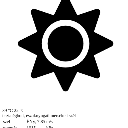
39 °C
22 °C
tiszta égbolt, északnyugati mérsékelt szél
szél
ÉNy, 7.85
m/s
nyomás
1015
hPa