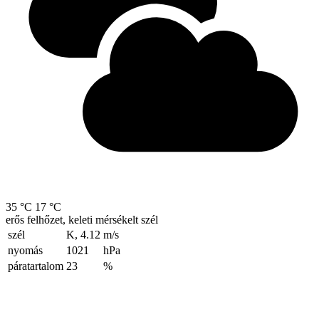
35 °C
17 °C
erős felhőzet, keleti mérsékelt szél
szél
K, 4.12
m/s
nyomás
1021
hPa
páratartalom
23
%