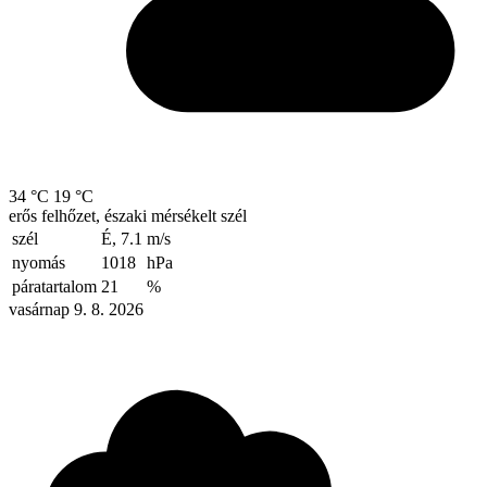
34 °C
19 °C
erős felhőzet, északi mérsékelt szél
szél
É, 7.1
m/s
nyomás
1018
hPa
páratartalom
21
%
vasárnap 9. 8. 2026