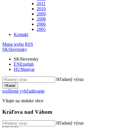
2011
2010
2009
2008
2006
2005
Kontakt
Mapa webu
RSS
SK
Slovensky
SK
Slovensky
EN
English
HU
Magyar
Hľadaný výraz
Hľadať
rozšírené vyhľadávanie
Vítajte na stránke obce
Kráľova nad Váhom
Hľadaný výraz