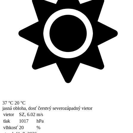
37 °C
20 °C
jasná obloha, dosť čerstvý severozápadný vietor
vietor
SZ, 6.02
m/s
tlak
1017
hPa
vlhkosť
20
%