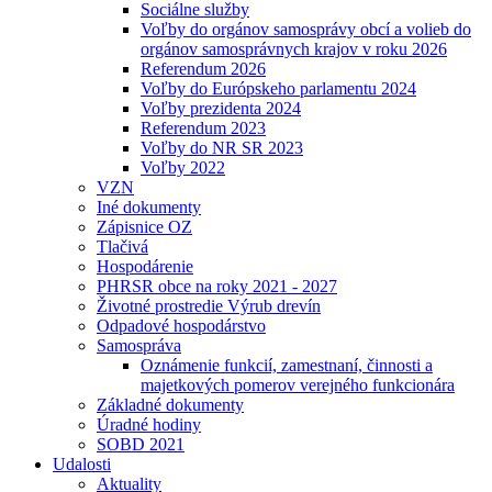
Sociálne služby
Voľby do orgánov samosprávy obcí a volieb do
orgánov samosprávnych krajov v roku 2026
Referendum 2026
Voľby do Európskeho parlamentu 2024
Voľby prezidenta 2024
Referendum 2023
Voľby do NR SR 2023
Voľby 2022
VZN
Iné dokumenty
Zápisnice OZ
Tlačivá
Hospodárenie
PHRSR obce na roky 2021 - 2027
Životné prostredie Výrub drevín
Odpadové hospodárstvo
Samospráva
Oznámenie funkcií, zamestnaní, činnosti a
majetkových pomerov verejného funkcionára
Základné dokumenty
Úradné hodiny
SOBD 2021
Udalosti
Aktuality