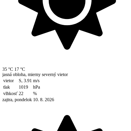
35 °C
17 °C
jasná obloha, mierny severný vietor
vietor
S, 3.91
m/s
tlak
1019
hPa
vlhkosť
22
%
zajtra, pondelok 10. 8. 2026