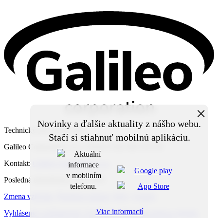
×
Novinky a ďalšie aktuality z nášho webu.
Technický prevádzkovateľ:
Stačí si stiahnuť mobilnú aplikáciu.
Galileo Corporation s.r.o., Čierna Voda 468, 925 06
Kontakt:
Galileo Corporation s.r.o.
Posledná aktualizácia: 3. 8. 2026
Zmena vzhľadu
,
Štruktúra stránok
,
RSS
,
Vytlačiť
Viac informacií
Vyhlásenie o prístupnosti
,
Za obsah zodpovedá správca obsahu
,