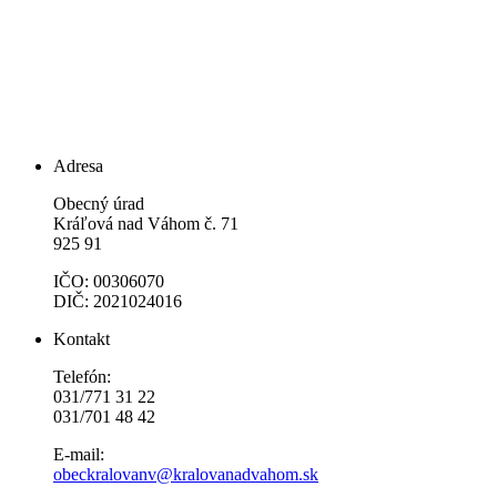
Adresa
Obecný úrad
Kráľová nad Váhom č. 71
925 91
IČO: 00306070
DIČ: 2021024016
Kontakt
Telefón:
031/771 31 22
031/701 48 42
E-mail:
obeckralovanv@kralovanadvahom.sk