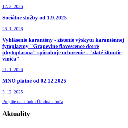
12. 2.
2026
Sociálne služby od 1.9.2025
28. 1.
2026
Vyhlásenie karantény - zistenie výskytu karanténnej
fytoplazmy "Grapevine flavescence dorré
phytoplasma" spôsobuje ochorenie - "zlaté žltnutie
viniča"
21. 1.
2026
MNO platné od 02.12.2025
3. 12.
2025
Prejdite na stránku Úradná tabuľa
Aktuality