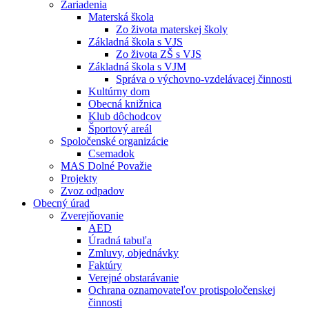
Zariadenia
Materská škola
Zo života materskej školy
Základná škola s VJS
Zo života ZŠ s VJS
Základná škola s VJM
Správa o výchovno-vzdelávacej činnosti
Kultúrny dom
Obecná knižnica
Klub dôchodcov
Športový areál
Spoločenské organizácie
Csemadok
MAS Dolné Považie
Projekty
Zvoz odpadov
Obecný úrad
Zverejňovanie
AED
Úradná tabuľa
Zmluvy, objednávky
Faktúry
Verejné obstarávanie
Ochrana oznamovateľov protispoločenskej
činnosti