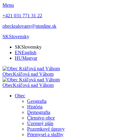
Menu
+421 031 771 31 22
obeckralovanv@stonline.sk
SK
Slovensky
SK
Slovensky
EN
English
HU
Magyar
Obec
Kráľová nad Váhom
Obec
Kráľová nad Váhom
Obec
Geografia
História
Demografia
Členstvo obce
Územný plán
Pozemkové úpravy
Priemysel a služby