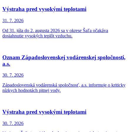
Výstraha pred vysokými teplotami
31. 7.
2026
Od 31. júla do 2. augusta 2026 sa v okrese Šaľa očakáva
dosiahnutie vysokých teplôt vzduchu.
Oznam Západoslovenskej vodárenskej spoločnosti,
a.s.
30. 7.
2026
Západoslovenská vodárenská spoločnosť, a.s. informuje o kriticky
nízkych hodnotách pitnej vody.
Výstraha pred vysokými teplotami
30. 7.
2026