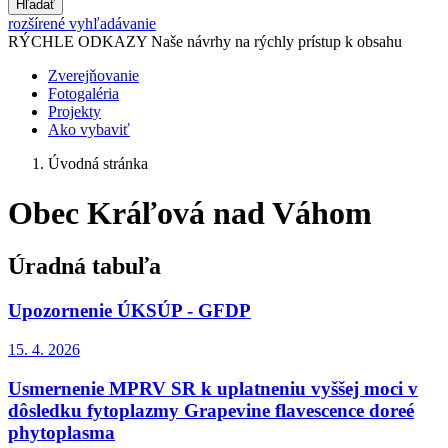
Hľadať
rozšírené vyhľadávanie
RÝCHLE ODKAZY
Naše návrhy na rýchly prístup k obsahu
Zverejňovanie
Fotogaléria
Projekty
Ako vybaviť
Úvodná stránka
Obec Kráľová nad Váhom
Úradná tabuľa
Upozornenie ÚKSÚP - GFDP
15. 4.
2026
Usmernenie MPRV SR k uplatneniu vyššej moci v
dôsledku fytoplazmy Grapevine flavescence doreé
phytoplasma