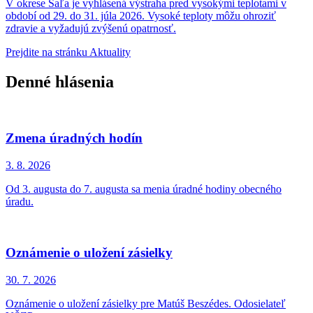
V okrese Šaľa je vyhlásená výstraha pred vysokými teplotami v
období od 29. do 31. júla 2026. Vysoké teploty môžu ohroziť
zdravie a vyžadujú zvýšenú opatrnosť.
Prejdite na stránku Aktuality
Denné hlásenia
Zmena úradných hodín
3. 8.
2026
Od 3. augusta do 7. augusta sa menia úradné hodiny obecného
úradu.
Oznámenie o uložení zásielky
30. 7.
2026
Oznámenie o uložení zásielky pre Matúš Beszédes. Odosielateľ