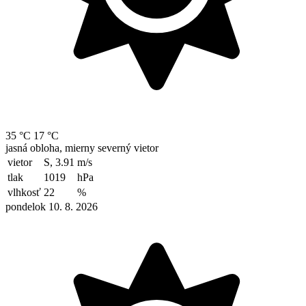
35 °C
17 °C
jasná obloha, mierny severný vietor
vietor
S, 3.91
m/s
tlak
1019
hPa
vlhkosť
22
%
pondelok 10. 8. 2026