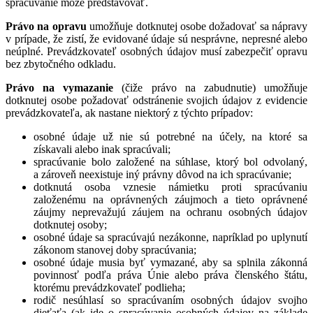
spracúvanie môže predstavovať.
Právo na opravu
umožňuje dotknutej osobe dožadovať sa nápravy
v prípade, že zistí, že evidované údaje sú nesprávne, nepresné alebo
neúplné. Prevádzkovateľ osobných údajov musí zabezpečiť opravu
bez zbytočného odkladu.
Právo na vymazanie
(čiže právo na zabudnutie) umožňuje
dotknutej osobe požadovať odstránenie svojich údajov z evidencie
prevádzkovateľa, ak nastane niektorý z týchto prípadov:
osobné údaje už nie sú potrebné na účely, na ktoré sa
získavali alebo inak spracúvali;
spracúvanie bolo založené na súhlase, ktorý bol odvolaný,
a zároveň neexistuje iný právny dôvod na ich spracúvanie;
dotknutá osoba vznesie námietku proti spracúvaniu
založenému na oprávnených záujmoch a tieto oprávnené
záujmy neprevažujú záujem na ochranu osobných údajov
dotknutej osoby;
osobné údaje sa spracúvajú nezákonne, napríklad po uplynutí
zákonom stanovej doby spracúvania;
osobné údaje musia byť vymazané, aby sa splnila zákonná
povinnosť podľa práva Únie alebo práva členského štátu,
ktorému prevádzkovateľ podlieha;
rodič nesúhlasí so spracúvaním osobných údajov svojho
dieťaťa (ak ide o spracúvanie osobných údajov na základe