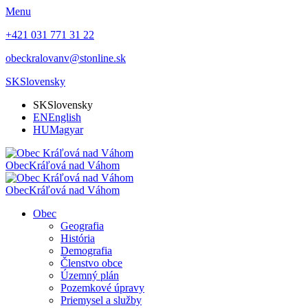
Menu
+421 031 771 31 22
obeckralovanv@stonline.sk
SK
Slovensky
SK
Slovensky
EN
English
HU
Magyar
Obec
Kráľová nad Váhom
Obec
Kráľová nad Váhom
Obec
Geografia
História
Demografia
Členstvo obce
Územný plán
Pozemkové úpravy
Priemysel a služby