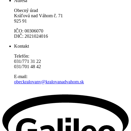
Adresa
Obecný úrad
Kráľová nad Váhom č. 71
925 91
IČO: 00306070
DIČ: 2021024016
Kontakt
Telefón:
031/771 31 22
031/701 48 42
E-mail:
obeckralovanv@kralovanadvahom.sk