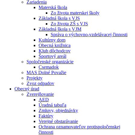
Zariadenia
Materská škola
Zo života materskej školy
Základná škola s VJS
Zo života ZŠ s VJS
Základná škola s VJM
Správa o výchovno-vzdelávacej činnosti
Kultúrny dom
Obecná knižnica
Klub dôchodcov
Športový areál
Spoločenské organizácie
Csemadok
MAS Dolné Považie
Projekty
Zvoz odpadov
Obecný úrad
Zverejňovanie
AED
Úradná tabuľa
Zmluvy, objednávky
Faktúry
Verejné obstarávanie
Ochrana oznamovateľov protispoločenskej
činnosti