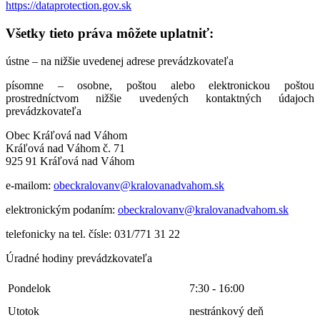
https://dataprotection.gov.sk
Všetky tieto práva môžete uplatniť:
ústne – na nižšie uvedenej adrese prevádzkovateľa
písomne – osobne, poštou alebo elektronickou poštou
prostredníctvom nižšie uvedených kontaktných údajoch
prevádzkovateľa
Obec Kráľová nad Váhom
Kráľová nad Váhom č. 71
925 91 Kráľová nad Váhom
e-mailom:
obeckralovanv@kralovanadvahom.sk
elektronickým podaním:
obeckralovanv@kralovanadvahom.sk
telefonicky na tel. čísle: 031/771 31 22
Úradné hodiny prevádzkovateľa
Pondelok
7:30 - 16:00
Utotok
nestránkový deň