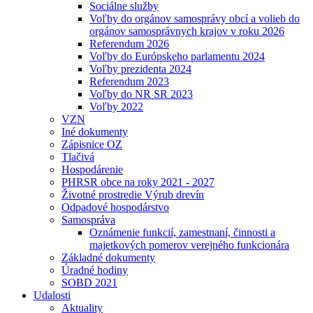
Sociálne služby
Voľby do orgánov samosprávy obcí a volieb do
orgánov samosprávnych krajov v roku 2026
Referendum 2026
Voľby do Európskeho parlamentu 2024
Voľby prezidenta 2024
Referendum 2023
Voľby do NR SR 2023
Voľby 2022
VZN
Iné dokumenty
Zápisnice OZ
Tlačivá
Hospodárenie
PHRSR obce na roky 2021 - 2027
Životné prostredie Výrub drevín
Odpadové hospodárstvo
Samospráva
Oznámenie funkcií, zamestnaní, činnosti a
majetkových pomerov verejného funkcionára
Základné dokumenty
Úradné hodiny
SOBD 2021
Udalosti
Aktuality