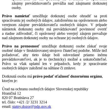
záujmy prevádzkovateľa prevážia nad záujmami dotknutej
osoby.
Právo namietať
umožňuje dotknutej osobe ohradiť sa proti
spracúvaniu jej osobných údajov, založenému na oprávnenom alebo
verejnom záujme prevádzkovateľa osobných údajov. V prípade
námietok dotknutej osoby má prevádzkovateľ povinnosť overiť
a riadne zdôvodniť, či oprávnený alebo verejný záujem prevažuje
nad záujmom dotknutej osoby na ochrane jej osobných údajov.
Právo na prenosnosť
umožňuje dotknutej osobe získať svoje
osobné údaje v štruktúrovanej strojovo čitateľnej podobe. Môže tiež
požadovať, aby tieto údaje boli odovzdané priamo inému
prevádzkovateľovi, ak je to (technicky) možné a uskutočniteľné.
Právo sa však uplatní len v prípadoch, kedy je spracúvanie
osobných údajov založené na súhlase či zmluve.
Dotknutá osoba má
právo podať sťažnosť dozornému orgánu
,
ktorým je:
Úrad na ochranu osobných údajov Slovenskej republiky
Hraničná 12
820 07 Bratislava 27
tel. číslo: +421 /2/ 3231 3214
email:
statny.dozor@pdp.gov.sk