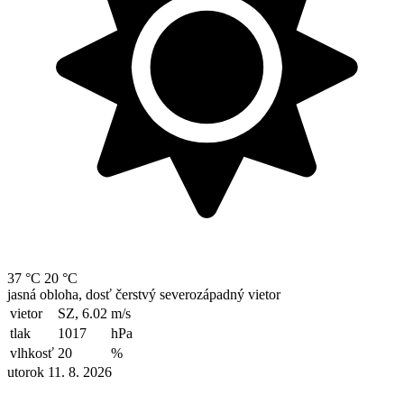
37 °C
20 °C
jasná obloha, dosť čerstvý severozápadný vietor
vietor
SZ, 6.02
m/s
tlak
1017
hPa
vlhkosť
20
%
utorok 11. 8. 2026