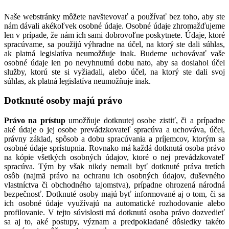
Naše webstránky môžete navštevovať a používať bez toho, aby ste
nám dávali akékoľvek osobné údaje. Osobné údaje zhromažďujeme
len v prípade, že nám ich sami dobrovoľne poskytnete. Údaje, ktoré
spracúvame, sa použijú výhradne na účel, na ktorý ste dali súhlas,
ak platná legislatíva neumožňuje inak. Budeme uchovávať vaše
osobné údaje len po nevyhnutnú dobu nato, aby sa dosiahol účel
služby, ktorú ste si vyžiadali, alebo účel, na ktorý ste dali svoj
súhlas, ak platná legislatíva neumožňuje inak.
Dotknuté osoby majú právo
Právo na prístup
umožňuje dotknutej osobe zistiť, či a prípadne
aké údaje o jej osobe prevádzkovateľ spracúva a uchováva, účel,
právny základ, spôsob a dobu spracúvania a príjemcov, ktorým sa
osobné údaje sprístupnia. Rovnako má každá dotknutá osoba právo
na kópie všetkých osobných údajov, ktoré o nej prevádzkovateľ
spracúva. Tým by však nikdy nemali byť dotknuté práva tretích
osôb (najmä právo na ochranu ich osobných údajov, duševného
vlastníctva či obchodného tajomstva), prípadne ohrozená národná
bezpečnosť. Dotknuté osoby majú byť informované aj o tom, či sa
ich osobné údaje využívajú na automatické rozhodovanie alebo
profilovanie. V tejto súvislosti má dotknutá osoba právo dozvedieť
sa aj to, aké postupy, význam a predpokladané dôsledky takéto