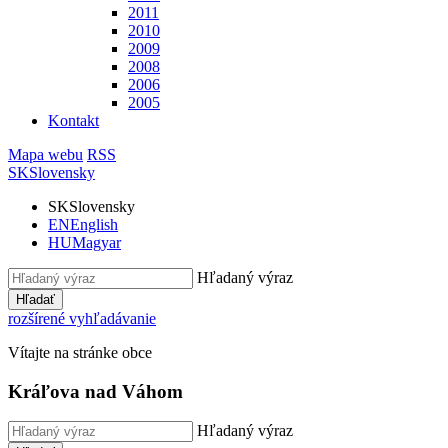
2011
2010
2009
2008
2006
2005
Kontakt
Mapa webu
RSS
SK
Slovensky
SK
Slovensky
EN
English
HU
Magyar
Hľadaný výraz
Hľadať
rozšírené vyhľadávanie
Vítajte na stránke obce
Kráľova nad Váhom
Hľadaný výraz