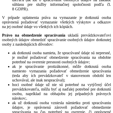
súhlasu pre služby informačnej spoločnosti podľa čl.
8 GDPR).
V prípade uplatnenia práva na vymazanie je dotknutá osoba
oprávnená požadovať vymazanie všetkých výskytov a odkazov
na jej osobné údaje vo všetkých ich kópiách.
Právo na obmedzenie spracúvania
ukladá prevádzkovateľovi
osobných údajov obmedziť spracúvanie osobných údajov dotknutej
osoby z nasledujúcich dôvodov:
ak dotknutá osoba namieta, že spracúvané údaje sú nepresné,
je možné požadovať obmedzenie spracúvania na obdobie
potrebné na overenie presnosti osobných údajov;
ak je spracúvanie protizákonné, môže dotknutá osoba
namiesto vymazania požadovať obmedzenie spracúvania
(teda aby ich prevádzkovateľ v stanovenom období len
uchovával, ale inak nespracúval);
hoci osobné údaje už nie sú potrebné na vytýčený účel
prevádzkovateľa, môžu byť aj naďalej potrebné pre dotknutú
osobu, napríklad na obhajobu jej prípadných právnych
nárokov;.
ak už dotknutá osoba vzniesla námietku proti spracúvaniu
údajov, je oprávnená zároveň požadovať obmedzenie
spracúvania na čas potrebný na overenie, či oprávnené