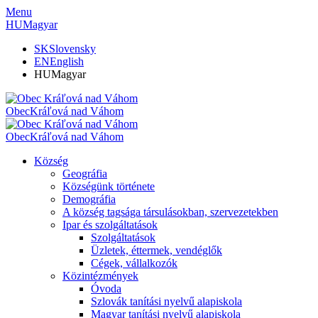
Menu
HU
Magyar
SK
Slovensky
EN
English
HU
Magyar
Obec
Kráľová nad Váhom
Obec
Kráľová nad Váhom
Község
Geográfia
Községünk története
Demográfia
A község tagsága társulásokban, szervezetekben
Ipar és szolgáltatások
Szolgáltatások
Üzletek, éttermek, vendéglők
Cégek, vállalkozók
Közintézmények
Óvoda
Szlovák tanítási nyelvű alapiskola
Magyar tanítási nyelvű alapiskola