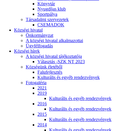
Könyvtár
Nyugdíjas klub
Sportpálya
Társadalmi szervezetek
CSEMADOK
Községi hivatal
Önkormányzat
A községi hivatal alkalmazottai
Ügyfélfogadás
Községi hírek
A községi hivatal tájékoztatója
Választás -SZK NT 2023
Községünk életéből
Falufejlesztés
Kulturális és egyéb rendezvények
Fotogaléria
2021
2019
Kulturális és egyéb rendezvények
2016
Kulturális és egyéb rendezvények
2015
Kulturális és egyéb rendezvények
2014
Kulturális és egyéb rendezvények