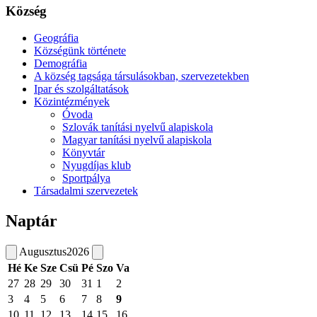
Község
Geográfia
Községünk története
Demográfia
A község tagsága társulásokban, szervezetekben
Ipar és szolgáltatások
Közintézmények
Óvoda
Szlovák tanítási nyelvű alapiskola
Magyar tanítási nyelvű alapiskola
Könyvtár
Nyugdíjas klub
Sportpálya
Társadalmi szervezetek
Naptár
Augusztus
2026
Hé
Ke
Sze
Csü
Pé
Szo
Va
27
28
29
30
31
1
2
3
4
5
6
7
8
9
10
11
12
13
14
15
16