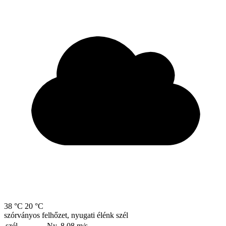
38 °C
20 °C
szórványos felhőzet, nyugati élénk szél
szél
Ny, 8.08
m/s