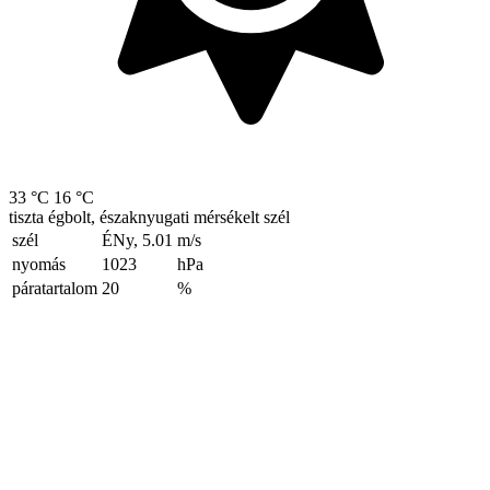
33 °C
16 °C
tiszta égbolt, északnyugati mérsékelt szél
szél
ÉNy, 5.01
m/s
nyomás
1023
hPa
páratartalom
20
%