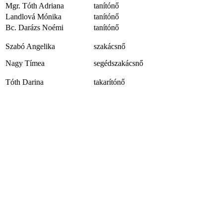
Mgr. Tóth Adriana
tanítónő
Landlová Mónika
tanítónő
Bc. Darázs Noémi
tanítónő
Szabó Angelika
szakácsnő
Nagy Tímea
segédszakácsnő
Tóth Darina
takarítónő