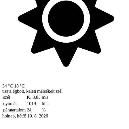
34 °C
18 °C
tiszta égbolt, keleti mérsékelt szél
szél
K, 3.83
m/s
nyomás
1019
hPa
páratartalom
24
%
holnap, hétfő 10. 8. 2026