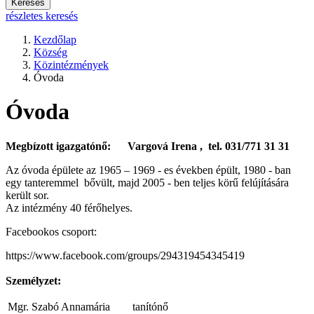
Keresés
részletes keresés
Kezdőlap
Község
Közintézmények
Óvoda
Óvoda
Megbízott igazgatónő:
Vargová Irena
, tel. 031/771 31 31
Az óvoda épülete az 1965 – 1969 - es években épült, 1980 - ban
egy tanteremmel bővült, majd 2005 - ben teljes körű felújítására
került sor.
Az intézmény 40 férőhelyes.
Facebookos csoport:
https://www.facebook.com/groups/294319454345419
Személyzet:
Mgr. Szabó Annamária
tanítónő