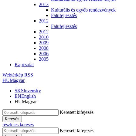
2013
Kulturális és egyéb rendezvények
Falufejlesztés
2012
Falufejlesztés
2011
2010
2009
2008
2006
2005
Kapcsolat
Webtérkép
RSS
HU
Magyar
SK
Slovensky
EN
English
HU
Magyar
Keresett kifejezés
Keresés
részletes keresés
Keresett kifejezés