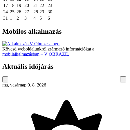
17
18
19
20
21
22
23
24
25
26
27
28
29
30
31
1
2
3
4
5
6
Mobilos alkalmazás
Kövesd weboldalunkról származó információkat a
mobilalkalmazásban – V OBRAZE.
Aktuális időjárás
ma, vasárnap 9. 8. 2026