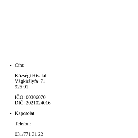
Cím:
Községi Hivatal
Vágkirályfa 71
925 91
IČO: 00306070
DIČ: 2021024016
Kapcsolat
Telefon:
031/771 31 22