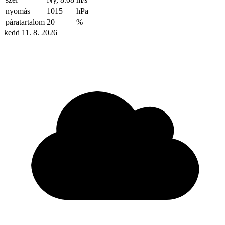
nyomás
1015
hPa
páratartalom
20
%
kedd 11. 8. 2026