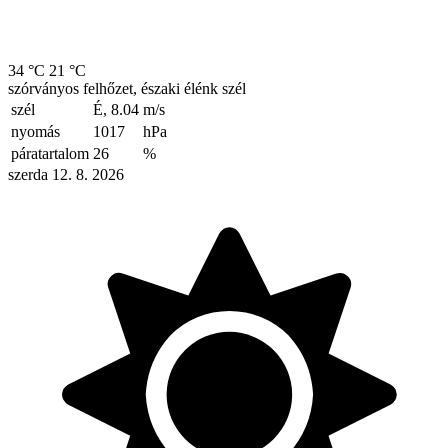
34 °C
21 °C
szórványos felhőzet, északi élénk szél
szél
É, 8.04
m/s
nyomás
1017
hPa
páratartalom
26
%
szerda 12. 8. 2026