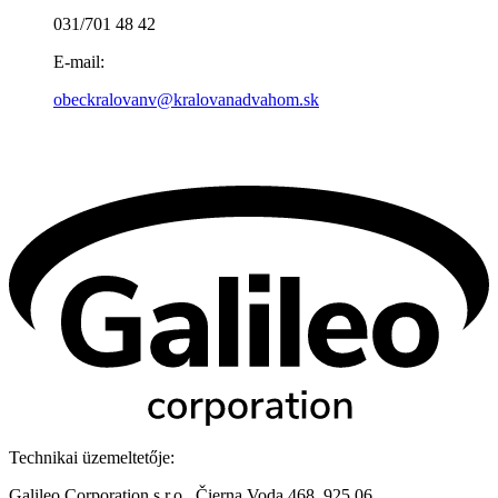
031/701 48 42
E-mail:
obeckralovanv@kralovanadvahom.sk
Technikai üzemeltetője:
Galileo Corporation s.r.o., Čierna Voda 468, 925 06