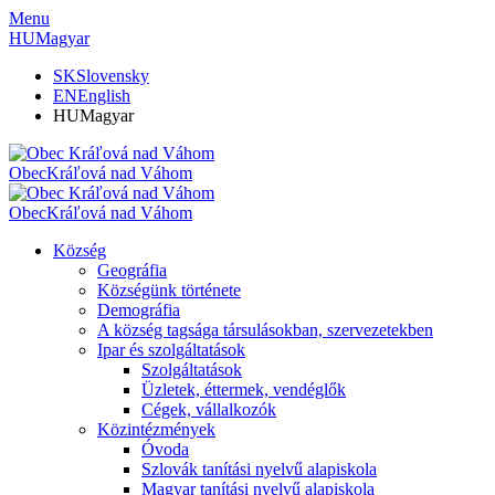
Menu
HU
Magyar
SK
Slovensky
EN
English
HU
Magyar
Obec
Kráľová nad Váhom
Obec
Kráľová nad Váhom
Község
Geográfia
Községünk története
Demográfia
A község tagsága társulásokban, szervezetekben
Ipar és szolgáltatások
Szolgáltatások
Üzletek, éttermek, vendéglők
Cégek, vállalkozók
Közintézmények
Óvoda
Szlovák tanítási nyelvű alapiskola
Magyar tanítási nyelvű alapiskola