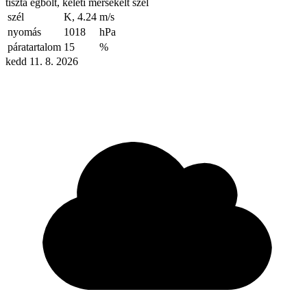
tiszta égbolt, keleti mérsékelt szél
szél
K, 4.24
m/s
nyomás
1018
hPa
páratartalom
15
%
kedd 11. 8. 2026