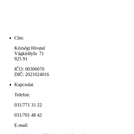
Cím:
Községi Hivatal
Vágkirályfa 71
925 91
IČO: 00306070
DIČ: 2021024016
Kapcsolat
Telefon:
031/771 31 22
031/701 48 42
E-mail: