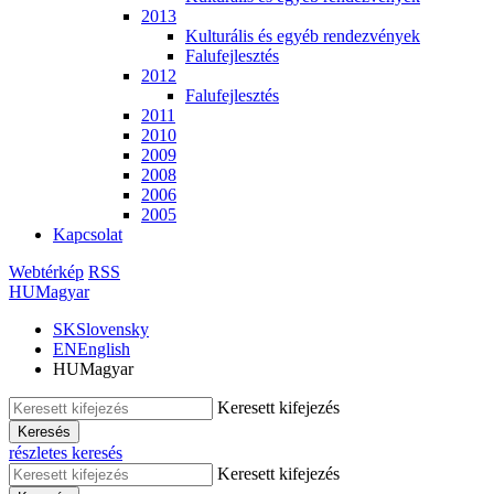
2013
Kulturális és egyéb rendezvények
Falufejlesztés
2012
Falufejlesztés
2011
2010
2009
2008
2006
2005
Kapcsolat
Webtérkép
RSS
HU
Magyar
SK
Slovensky
EN
English
HU
Magyar
Keresett kifejezés
Keresés
részletes keresés
Keresett kifejezés