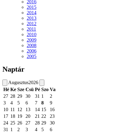
2016
2015
2014
2013
2012
2011
2010
2009
2008
2006
2005
Naptár
Augusztus
2026
Hé
Ke
Sze
Csü
Pé
Szo
Va
27
28
29
30
31
1
2
3
4
5
6
7
8
9
10
11
12
13
14
15
16
17
18
19
20
21
22
23
24
25
26
27
28
29
30
31
1
2
3
4
5
6