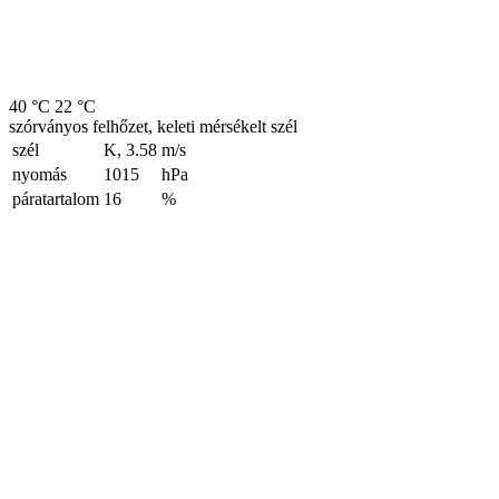
40 °C
22 °C
szórványos felhőzet, keleti mérsékelt szél
szél
K, 3.58
m/s
nyomás
1015
hPa
páratartalom
16
%