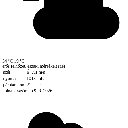
34 °C
19 °C
erős felhőzet, északi mérsékelt szél
szél
É, 7.1
m/s
nyomás
1018
hPa
páratartalom
21
%
holnap, vasárnap 9. 8. 2026