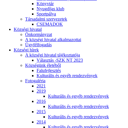
Könyvtár
Nyugdíjas klub
Sportpálya
Társadalmi szervezetek
CSEMADOK
Községi hivatal
Önkormányzat
A községi hivatal alkalmazottai
Ügyfélfogadás
Községi hírek
A községi hivatal tájékoztatója
Választás -SZK NT 2023
Községünk életéből
Falufejlesztés
Kulturális és egyéb rendezvények
Fotogaléria
2021
2019
Kulturális és egyéb rendezvények
2016
Kulturális és egyéb rendezvények
2015
Kulturális és egyéb rendezvények
2014
Kulturális és egyéb rendezvények