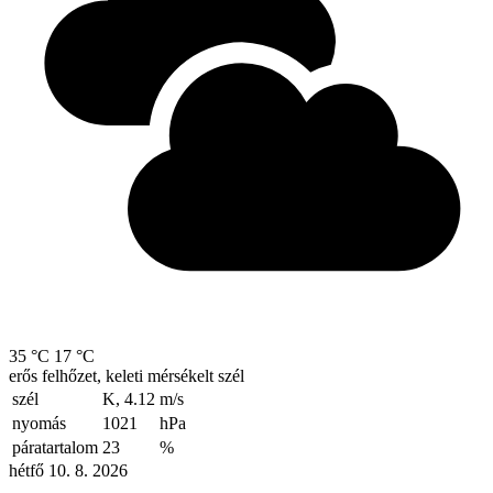
35 °C
17 °C
erős felhőzet, keleti mérsékelt szél
szél
K, 4.12
m/s
nyomás
1021
hPa
páratartalom
23
%
hétfő 10. 8. 2026