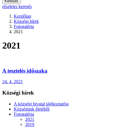
Keresés
részletes keresés
Kezdőlap
Községi hírek
Fotogaléria
2021
2021
A tesztelés időszaka
24. 4. 2021
Községi hírek
A községi hivatal tájékoztatója
Községünk életéből
Fotogaléria
2021
2019