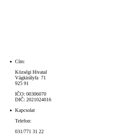
Cím:
Községi Hivatal
Vágkirályfa 71
925 91
IČO: 00306070
DIČ: 2021024016
Kapcsolat
Telefon:
031/771 31 22