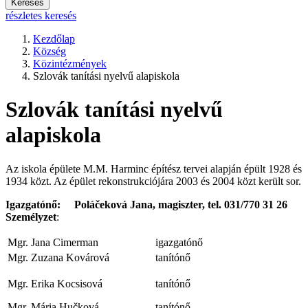
Keresés
részletes keresés
Kezdőlap
Község
Közintézmények
Szlovák tanítási nyelvű alapiskola
Szlovák tanítási nyelvű
alapiskola
Az iskola épülete M.M. Harminc építész tervei alapján épült 1928 és
1934 közt. Az épület rekonstrukciójára 2003 és 2004 közt került sor.
Igazgatónő: Poláčeková Jana, magiszter, tel. 031/770 31 26
Személyzet
:
Mgr. Jana Cimerman
igazgatónő
Mgr. Zuzana Kovárová
tanítónő
Mgr. Erika Kocsisová
tanítónő
Mgr. Mária Hučková
tanítónő