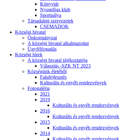
Könyvtár
Nyugdíjas klub
Sportpálya
Társadalmi szervezetek
CSEMADOK
Községi hivatal
Önkormányzat
A községi hivatal alkalmazottai
Ügyfélfogadás
Községi hírek
A községi hivatal tájékoztatója
Választás -SZK NT 2023
Községünk életéből
Falufejlesztés
Kulturális és egyéb rendezvények
Fotogaléria
2021
2019
Kulturális és egyéb rendezvények
2016
Kulturális és egyéb rendezvények
2015
Kulturális és egyéb rendezvények
2014
Kulturális és egyéb rendezvények