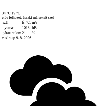
34 °C
19 °C
erős felhőzet, északi mérsékelt szél
szél
É, 7.1
m/s
nyomás
1018
hPa
páratartalom
21
%
vasárnap 9. 8. 2026