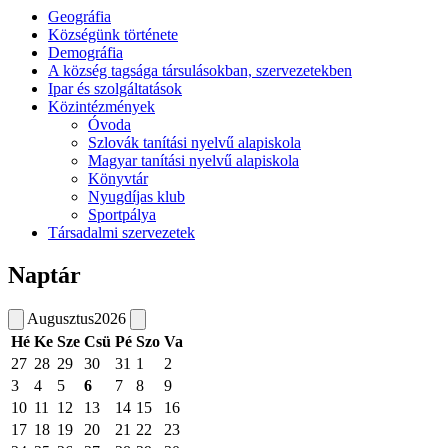
Geográfia
Községünk története
Demográfia
A község tagsága társulásokban, szervezetekben
Ipar és szolgáltatások
Közintézmények
Óvoda
Szlovák tanítási nyelvű alapiskola
Magyar tanítási nyelvű alapiskola
Könyvtár
Nyugdíjas klub
Sportpálya
Társadalmi szervezetek
Naptár
Augusztus
2026
Hé
Ke
Sze
Csü
Pé
Szo
Va
27
28
29
30
31
1
2
3
4
5
6
7
8
9
10
11
12
13
14
15
16
17
18
19
20
21
22
23