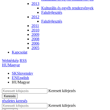
2013
Kulturális és egyéb rendezvények
Falufejlesztés
2012
Falufejlesztés
2011
2010
2009
2008
2006
2005
Kapcsolat
Webtérkép
RSS
HU
Magyar
SK
Slovensky
EN
English
HU
Magyar
Keresett kifejezés
Keresés
részletes keresés
Keresett kifejezés