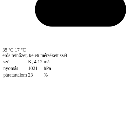
35 °C
17 °C
erős felhőzet, keleti mérsékelt szél
szél
K, 4.12
m/s
nyomás
1021
hPa
páratartalom
23
%