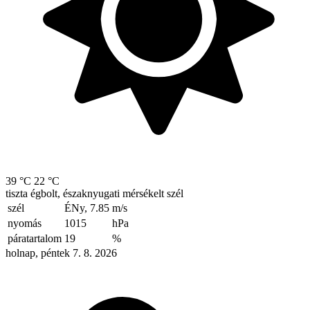
39 °C
22 °C
tiszta égbolt, északnyugati mérsékelt szél
szél
ÉNy, 7.85
m/s
nyomás
1015
hPa
páratartalom
19
%
holnap, péntek 7. 8. 2026