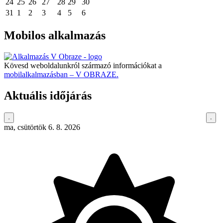
24
25
26
27
28
29
30
31
1
2
3
4
5
6
Mobilos alkalmazás
Kövesd weboldalunkról származó információkat a
mobilalkalmazásban – V OBRAZE.
Aktuális időjárás
ma, csütörtök 6. 8. 2026