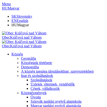
Menu
HU
Magyar
SK
Slovensky
EN
English
HU
Magyar
Obec
Kráľová nad Váhom
Obec
Kráľová nad Váhom
Község
Geográfia
Községünk története
Demográfia
A község tagsága társulásokban, szervezetekben
Ipar és szolgáltatások
Szolgáltatások
Üzletek, éttermek, vendéglők
Cégek, vállalkozók
Közintézmények
Óvoda
Szlovák tanítási nyelvű alapiskola
Magyar tanítási nyelvű alapiskola