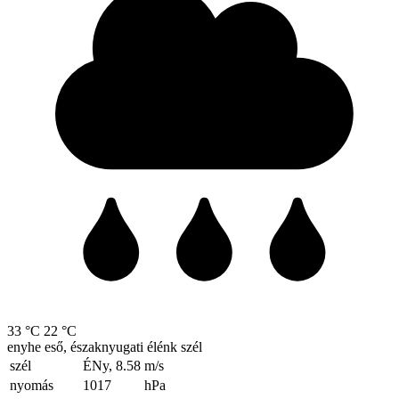
33 °C
22 °C
enyhe eső, északnyugati élénk szél
szél
ÉNy, 8.58
m/s
nyomás
1017
hPa