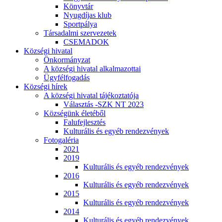
Könyvtár
Nyugdíjas klub
Sportpálya
Társadalmi szervezetek
CSEMADOK
Községi hivatal
Önkormányzat
A községi hivatal alkalmazottai
Ügyfélfogadás
Községi hírek
A községi hivatal tájékoztatója
Választás -SZK NT 2023
Községünk életéből
Falufejlesztés
Kulturális és egyéb rendezvények
Fotogaléria
2021
2019
Kulturális és egyéb rendezvények
2016
Kulturális és egyéb rendezvények
2015
Kulturális és egyéb rendezvények
2014
Kulturális és egyéb rendezvények