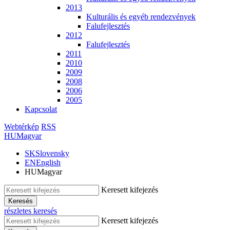
2013
Kulturális és egyéb rendezvények
Falufejlesztés
2012
Falufejlesztés
2011
2010
2009
2008
2006
2005
Kapcsolat
Webtérkép
RSS
HU
Magyar
SK
Slovensky
EN
English
HU
Magyar
Keresett kifejezés
Keresés
részletes keresés
Keresett kifejezés