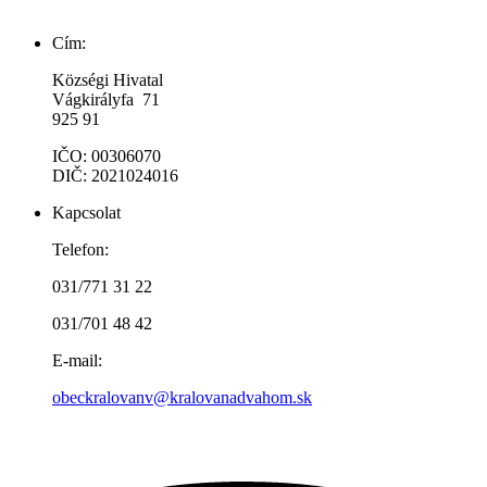
Cím:
Községi Hivatal
Vágkirályfa 71
925 91
IČO: 00306070
DIČ: 2021024016
Kapcsolat
Telefon:
031/771 31 22
031/701 48 42
E-mail:
obeckralovanv@kralovanadvahom.sk