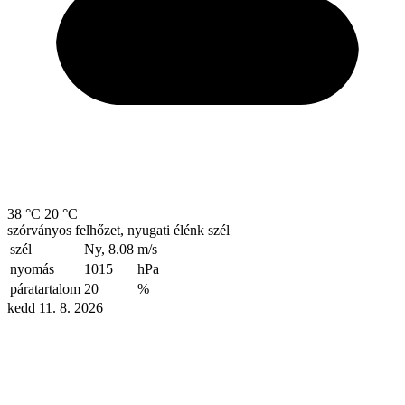
38 °C
20 °C
szórványos felhőzet, nyugati élénk szél
szél
Ny, 8.08
m/s
nyomás
1015
hPa
páratartalom
20
%
kedd 11. 8. 2026