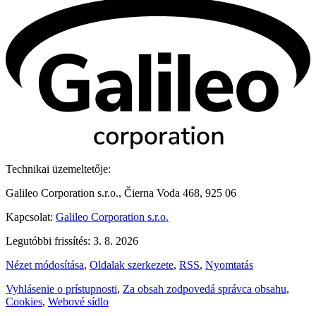
Technikai üzemeltetője:
Galileo Corporation s.r.o., Čierna Voda 468, 925 06
Kapcsolat:
Galileo Corporation s.r.o.
Legutóbbi frissítés: 3. 8. 2026
Nézet módosítása
,
Oldalak szerkezete
,
RSS
,
Nyomtatás
Vyhlásenie o prístupnosti
,
Za obsah zodpovedá správca obsahu
,
Cookies
,
Webové sídlo