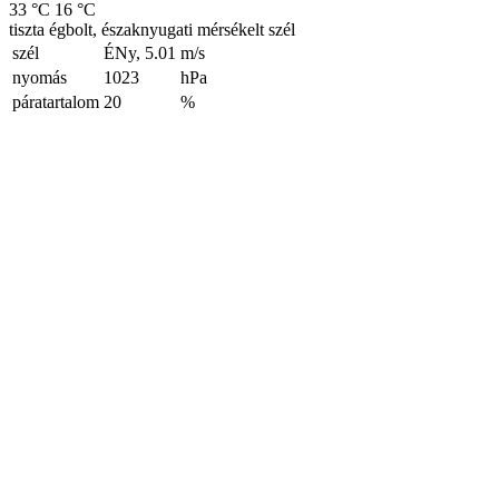
33 °C
16 °C
tiszta égbolt, északnyugati mérsékelt szél
szél
ÉNy, 5.01
m/s
nyomás
1023
hPa
páratartalom
20
%