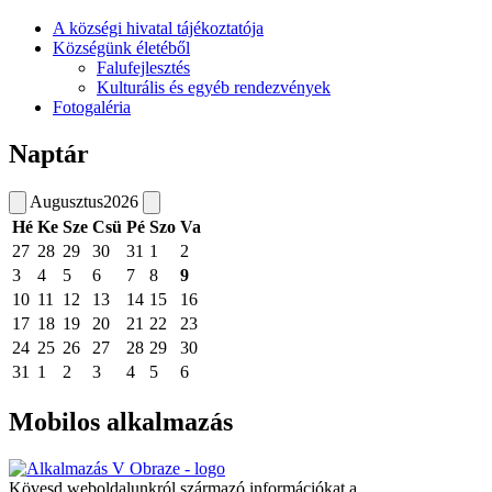
A községi hivatal tájékoztatója
Községünk életéből
Falufejlesztés
Kulturális és egyéb rendezvények
Fotogaléria
Naptár
Augusztus
2026
Hé
Ke
Sze
Csü
Pé
Szo
Va
27
28
29
30
31
1
2
3
4
5
6
7
8
9
10
11
12
13
14
15
16
17
18
19
20
21
22
23
24
25
26
27
28
29
30
31
1
2
3
4
5
6
Mobilos alkalmazás
Kövesd weboldalunkról származó információkat a