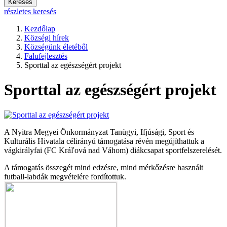
Keresés
részletes keresés
Kezdőlap
Községi hírek
Községünk életéből
Falufejlesztés
Sporttal az egészségért projekt
Sporttal az egészségért projekt
A Nyitra Megyei Önkormányzat Tanügyi, Ifjúsági, Sport és
Kulturális Hivatala célirányú támogatása révén megújíthattuk a
vágkirályfai (FC Kráľová nad Váhom) diákcsapat sportfelszerelését.
A támogatás összegét mind edzésre, mind mérkőzésre használt
futball-labdák megvételére fordítottuk.