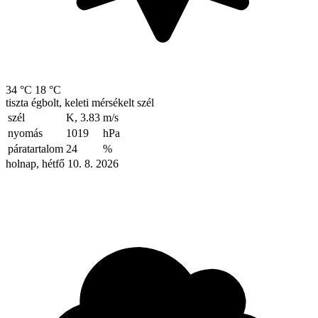
34 °C
18 °C
tiszta égbolt, keleti mérsékelt szél
szél
K, 3.83
m/s
nyomás
1019
hPa
páratartalom
24
%
holnap, hétfő 10. 8. 2026