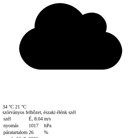
34 °C
21 °C
szórványos felhőzet, északi élénk szél
szél
É, 8.04
m/s
nyomás
1017
hPa
páratartalom
26
%