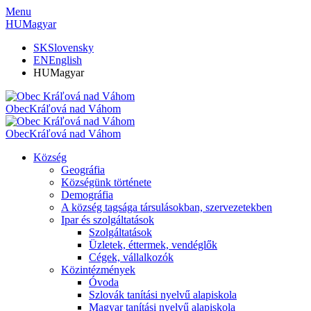
Menu
HU
Magyar
SK
Slovensky
EN
English
HU
Magyar
Obec
Kráľová nad Váhom
Obec
Kráľová nad Váhom
Község
Geográfia
Községünk története
Demográfia
A község tagsága társulásokban, szervezetekben
Ipar és szolgáltatások
Szolgáltatások
Üzletek, éttermek, vendéglők
Cégek, vállalkozók
Közintézmények
Óvoda
Szlovák tanítási nyelvű alapiskola
Magyar tanítási nyelvű alapiskola