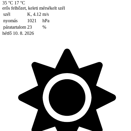
35 °C
17 °C
erős felhőzet, keleti mérsékelt szél
szél
K, 4.12
m/s
nyomás
1021
hPa
páratartalom
23
%
hétfő 10. 8. 2026