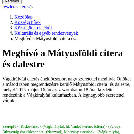
Keresés
részletes keresés
Kezdőlap
Községi hírek
Községünk életéből
Kulturális és egyéb rendezvények
Meghívó a Mátyusföldi citera és...
Meghívó a Mátyusföldi citera
és dalestre
Vágkirályfai citerás éneklőcsoport nagy szeretettel meghívja Önöket
a másod ízben megrendezésre kerülő Mátyusföldi citera- és dalestre,
melyet 2015. május 16-án azaz szombaton 18 órai kezdettel
rendezünk a Vágkirályfai kultúrházban. A legnagyobb szeretettel
várjuk.
Szereplök: Kiskovászok (Vágkirályfa), id. Vankó Ferenc (citera) - (Pered),
Búzavirág éneklőcsoport - (Naszvad), Morvány citerások - (Vágkirályfa),