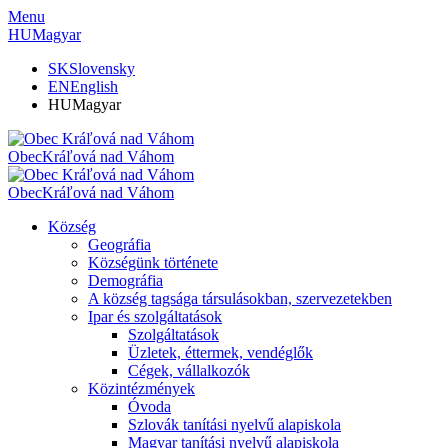
Menu
HU
Magyar
SK
Slovensky
EN
English
HU
Magyar
Obec
Kráľová nad Váhom
Obec
Kráľová nad Váhom
Község
Geográfia
Községünk története
Demográfia
A község tagsága társulásokban, szervezetekben
Ipar és szolgáltatások
Szolgáltatások
Üzletek, éttermek, vendéglők
Cégek, vállalkozók
Közintézmények
Óvoda
Szlovák tanítási nyelvű alapiskola
Magyar tanítási nyelvű alapiskola