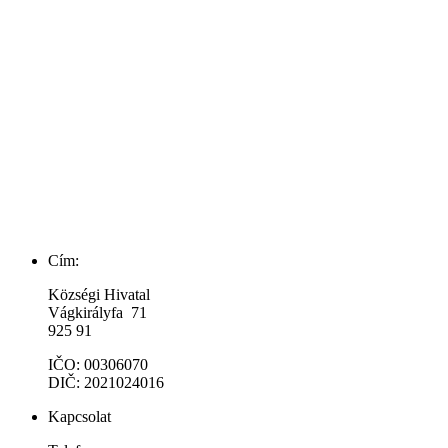
Cím:
Községi Hivatal
Vágkirályfa 71
925 91
IČO: 00306070
DIČ: 2021024016
Kapcsolat