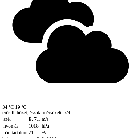
34 °C
19 °C
erős felhőzet, északi mérsékelt szél
szél
É, 7.1
m/s
nyomás
1018
hPa
páratartalom
21
%