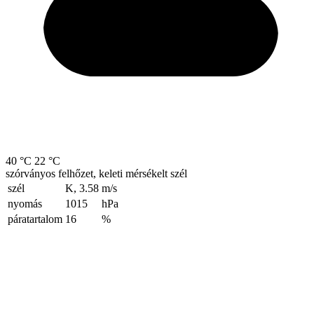
40 °C
22 °C
szórványos felhőzet, keleti mérsékelt szél
szél
K, 3.58
m/s
nyomás
1015
hPa
páratartalom
16
%