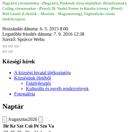
Nagykéri citerazenekar - (Nagykér), Pünkösdi rózsa népdalkör- (Kisudvarnok),
Csillag citerazenekar - (Pered), Ifj. Vankó Ferenc és Katalin (citera) - (Pered),
Bíró László (Lókötök – Mezötúr – Magyarország), Vágkirályfai citerás
éneklőcsoport.
Hozzáadás dátuma:
6. 5. 2015 8:00
Legutóbbi frissítés dátuma:
7. 9. 2016 12:38
Szerző:
Správce Webu
Községi hírek
A községi hivatal tájékoztatója
Községünk életéből
Falufejlesztés
Kulturális és egyéb rendezvények
Fotogaléria
Naptár
Augusztus
2026
Hé
Ke
Sze
Csü
Pé
Szo
Va