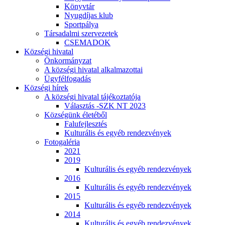
Könyvtár
Nyugdíjas klub
Sportpálya
Társadalmi szervezetek
CSEMADOK
Községi hivatal
Önkormányzat
A községi hivatal alkalmazottai
Ügyfélfogadás
Községi hírek
A községi hivatal tájékoztatója
Választás -SZK NT 2023
Községünk életéből
Falufejlesztés
Kulturális és egyéb rendezvények
Fotogaléria
2021
2019
Kulturális és egyéb rendezvények
2016
Kulturális és egyéb rendezvények
2015
Kulturális és egyéb rendezvények
2014
Kulturális és egyéb rendezvények