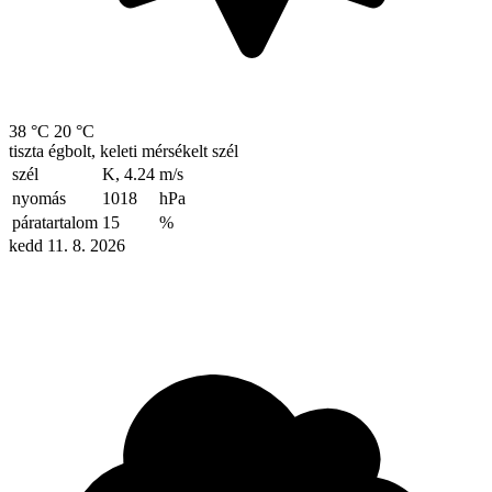
38 °C
20 °C
tiszta égbolt, keleti mérsékelt szél
szél
K, 4.24
m/s
nyomás
1018
hPa
páratartalom
15
%
kedd 11. 8. 2026