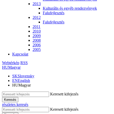
2013
Kulturális és egyéb rendezvények
Falufejlesztés
2012
Falufejlesztés
2011
2010
2009
2008
2006
2005
Kapcsolat
Webtérkép
RSS
HU
Magyar
SK
Slovensky
EN
English
HU
Magyar
Keresett kifejezés
Keresés
részletes keresés
Keresett kifejezés