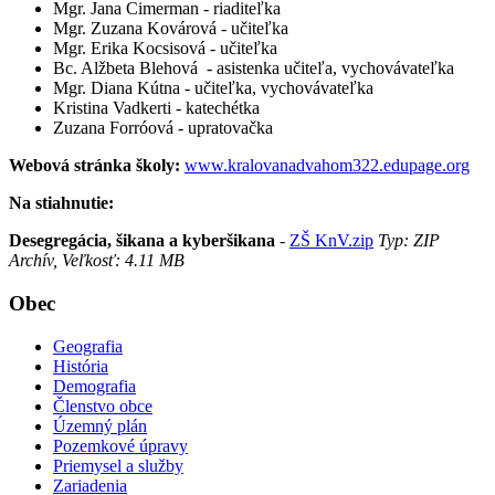
Mgr. Jana Cimerman - riaditeľka
Mgr. Zuzana Kovárová - učiteľka
Mgr. Erika Kocsisová - učiteľka
Bc. Alžbeta Blehová - asistenka učiteľa, vychovávateľka
Mgr. Diana Kútna - učiteľka, vychovávateľka
Kristina Vadkerti - katechétka
Zuzana Forróová - upratovačka
Webová stránka školy:
www.kralovanadvahom322.edupage.org
Na stiahnutie:
Desegregácia, šikana a kyberšikana
-
ZŠ KnV.zip
Typ: ZIP
Archív, Veľkosť: 4.11 MB
Obec
Geografia
História
Demografia
Členstvo obce
Územný plán
Pozemkové úpravy
Priemysel a služby
Zariadenia