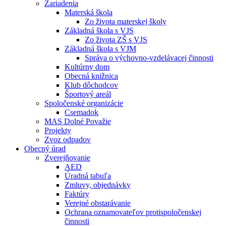
Zariadenia
Materská škola
Zo života materskej školy
Základná škola s VJS
Zo života ZŠ s VJS
Základná škola s VJM
Správa o výchovno-vzdelávacej činnosti
Kultúrny dom
Obecná knižnica
Klub dôchodcov
Športový areál
Spoločenské organizácie
Csemadok
MAS Dolné Považie
Projekty
Zvoz odpadov
Obecný úrad
Zverejňovanie
AED
Úradná tabuľa
Zmluvy, objednávky
Faktúry
Verejné obstarávanie
Ochrana oznamovateľov protispoločenskej
činnosti