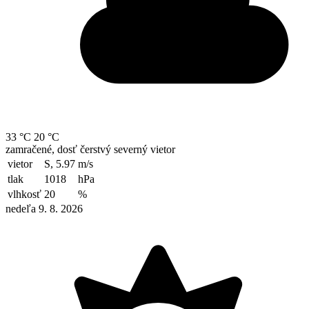
33 °C
20 °C
zamračené, dosť čerstvý severný vietor
vietor
S, 5.97
m/s
tlak
1018
hPa
vlhkosť
20
%
nedeľa 9. 8. 2026