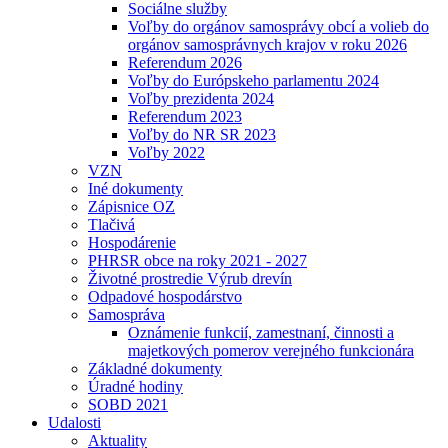
Sociálne služby
Voľby do orgánov samosprávy obcí a volieb do
orgánov samosprávnych krajov v roku 2026
Referendum 2026
Voľby do Európskeho parlamentu 2024
Voľby prezidenta 2024
Referendum 2023
Voľby do NR SR 2023
Voľby 2022
VZN
Iné dokumenty
Zápisnice OZ
Tlačivá
Hospodárenie
PHRSR obce na roky 2021 - 2027
Životné prostredie Výrub drevín
Odpadové hospodárstvo
Samospráva
Oznámenie funkcií, zamestnaní, činnosti a
majetkových pomerov verejného funkcionára
Základné dokumenty
Úradné hodiny
SOBD 2021
Udalosti
Aktuality