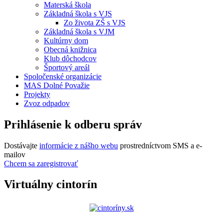
Materská škola
Základná škola s VJS
Zo života ZŠ s VJS
Základná škola s VJM
Kultúrny dom
Obecná knižnica
Klub dôchodcov
Športový areál
Spoločenské organizácie
MAS Dolné Považie
Projekty
Zvoz odpadov
Prihlásenie k odberu správ
Dostávajte
informácie z nášho webu
prostredníctvom SMS a e-
mailov
Chcem sa zaregistrovať
Virtuálny cintorín