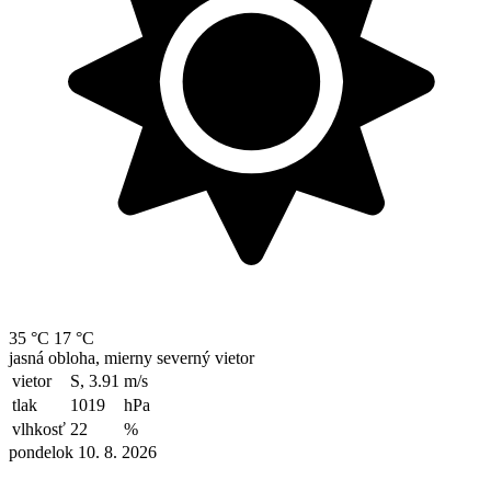
35 °C
17 °C
jasná obloha, mierny severný vietor
vietor
S, 3.91
m/s
tlak
1019
hPa
vlhkosť
22
%
pondelok 10. 8. 2026