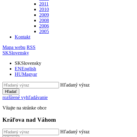
2011
2010
2009
2008
2006
2005
Kontakt
Mapa webu
RSS
SK
Slovensky
SK
Slovensky
EN
English
HU
Magyar
Hľadaný výraz
Hľadať
rozšírené vyhľadávanie
Vítajte na stránke obce
Kráľova nad Váhom
Hľadaný výraz