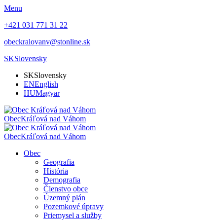
Menu
+421 031 771 31 22
obeckralovanv@stonline.sk
SK
Slovensky
SK
Slovensky
EN
English
HU
Magyar
Obec
Kráľová nad Váhom
Obec
Kráľová nad Váhom
Obec
Geografia
História
Demografia
Členstvo obce
Územný plán
Pozemkové úpravy
Priemysel a služby