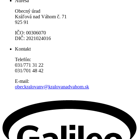
Adresa
Obecný úrad
Kráľová nad Váhom č. 71
925 91
IČO: 00306070
DIČ: 2021024016
Kontakt
Telefón:
031/771 31 22
031/701 48 42
E-mail:
obeckralovanv@kralovanadvahom.sk