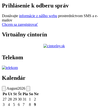
Prihlásenie k odberu správ
Dostávajte
informácie z nášho webu
prostredníctvom SMS a e-
mailov
Chcem sa zaregistrovať
Virtuálny cintorín
Telekom
Kalendár
August
2026
Po
Ut
St
Št
Pia
So
Ne
27
28
29
30
31
1
2
3
4
5
6
7
8
9