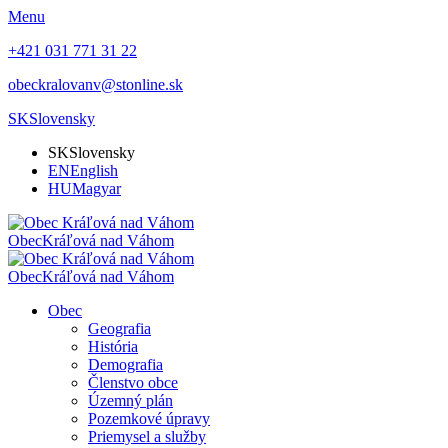
Menu
+421 031 771 31 22
obeckralovanv@stonline.sk
SK
Slovensky
SK
Slovensky
EN
English
HU
Magyar
Obec
Kráľová nad Váhom
Obec
Kráľová nad Váhom
Obec
Geografia
História
Demografia
Členstvo obce
Územný plán
Pozemkové úpravy
Priemysel a služby