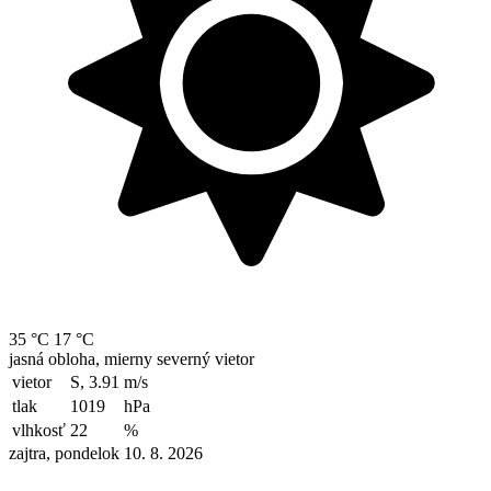
35 °C
17 °C
jasná obloha, mierny severný vietor
vietor
S, 3.91
m/s
tlak
1019
hPa
vlhkosť
22
%
zajtra, pondelok 10. 8. 2026