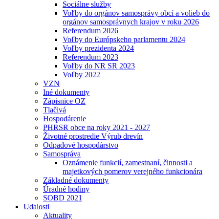
Sociálne služby
Voľby do orgánov samosprávy obcí a volieb do
orgánov samosprávnych krajov v roku 2026
Referendum 2026
Voľby do Európskeho parlamentu 2024
Voľby prezidenta 2024
Referendum 2023
Voľby do NR SR 2023
Voľby 2022
VZN
Iné dokumenty
Zápisnice OZ
Tlačivá
Hospodárenie
PHRSR obce na roky 2021 - 2027
Životné prostredie Výrub drevín
Odpadové hospodárstvo
Samospráva
Oznámenie funkcií, zamestnaní, činnosti a
majetkových pomerov verejného funkcionára
Základné dokumenty
Úradné hodiny
SOBD 2021
Udalosti
Aktuality