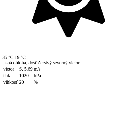
35 °C
19 °C
jasná obloha, dosť čerstvý severný vietor
vietor
S, 5.69
m/s
tlak
1020
hPa
vlhkosť
20
%