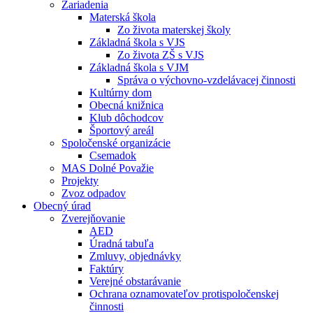
Zariadenia
Materská škola
Zo života materskej školy
Základná škola s VJS
Zo života ZŠ s VJS
Základná škola s VJM
Správa o výchovno-vzdelávacej činnosti
Kultúrny dom
Obecná knižnica
Klub dôchodcov
Športový areál
Spoločenské organizácie
Csemadok
MAS Dolné Považie
Projekty
Zvoz odpadov
Obecný úrad
Zverejňovanie
AED
Úradná tabuľa
Zmluvy, objednávky
Faktúry
Verejné obstarávanie
Ochrana oznamovateľov protispoločenskej
činnosti