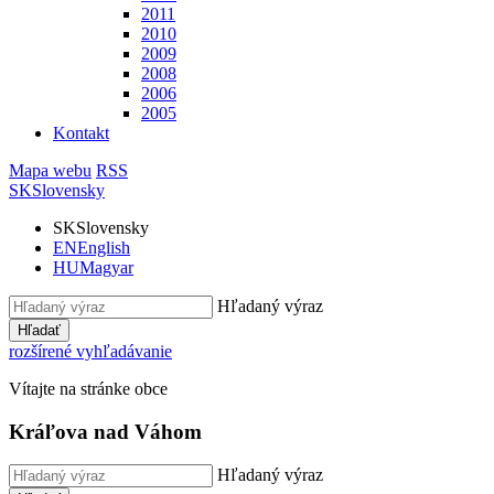
2011
2010
2009
2008
2006
2005
Kontakt
Mapa webu
RSS
SK
Slovensky
SK
Slovensky
EN
English
HU
Magyar
Hľadaný výraz
Hľadať
rozšírené vyhľadávanie
Vítajte na stránke obce
Kráľova nad Váhom
Hľadaný výraz