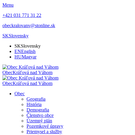
Menu
+421 031 771 31 22
obeckralovanv@stonline.sk
SK
Slovensky
SK
Slovensky
EN
English
HU
Magyar
Obec
Kráľová nad Váhom
Obec
Kráľová nad Váhom
Obec
Geografia
História
Demografia
Členstvo obce
Územný plán
Pozemkové úpravy
Priemysel a služby