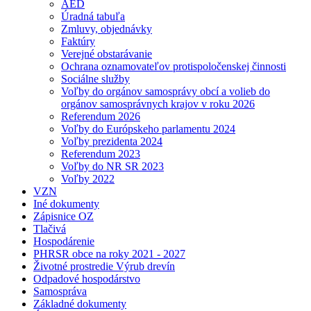
AED
Úradná tabuľa
Zmluvy, objednávky
Faktúry
Verejné obstarávanie
Ochrana oznamovateľov protispoločenskej činnosti
Sociálne služby
Voľby do orgánov samosprávy obcí a volieb do
orgánov samosprávnych krajov v roku 2026
Referendum 2026
Voľby do Európskeho parlamentu 2024
Voľby prezidenta 2024
Referendum 2023
Voľby do NR SR 2023
Voľby 2022
VZN
Iné dokumenty
Zápisnice OZ
Tlačivá
Hospodárenie
PHRSR obce na roky 2021 - 2027
Životné prostredie Výrub drevín
Odpadové hospodárstvo
Samospráva
Základné dokumenty