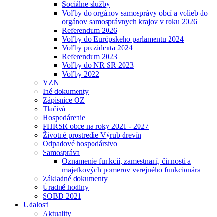
Sociálne služby
Voľby do orgánov samosprávy obcí a volieb do
orgánov samosprávnych krajov v roku 2026
Referendum 2026
Voľby do Európskeho parlamentu 2024
Voľby prezidenta 2024
Referendum 2023
Voľby do NR SR 2023
Voľby 2022
VZN
Iné dokumenty
Zápisnice OZ
Tlačivá
Hospodárenie
PHRSR obce na roky 2021 - 2027
Životné prostredie Výrub drevín
Odpadové hospodárstvo
Samospráva
Oznámenie funkcií, zamestnaní, činnosti a
majetkových pomerov verejného funkcionára
Základné dokumenty
Úradné hodiny
SOBD 2021
Udalosti
Aktuality