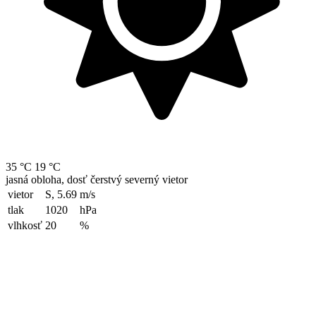
35 °C
19 °C
jasná obloha, dosť čerstvý severný vietor
vietor
S, 5.69
m/s
tlak
1020
hPa
vlhkosť
20
%