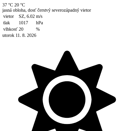
37 °C
20 °C
jasná obloha, dosť čerstvý severozápadný vietor
vietor
SZ, 6.02
m/s
tlak
1017
hPa
vlhkosť
20
%
utorok 11. 8. 2026