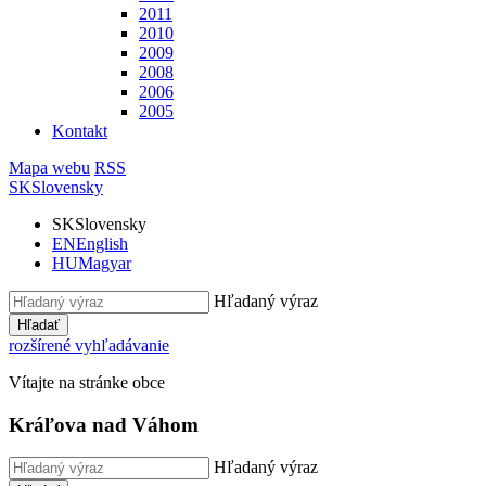
2011
2010
2009
2008
2006
2005
Kontakt
Mapa webu
RSS
SK
Slovensky
SK
Slovensky
EN
English
HU
Magyar
Hľadaný výraz
Hľadať
rozšírené vyhľadávanie
Vítajte na stránke obce
Kráľova nad Váhom
Hľadaný výraz