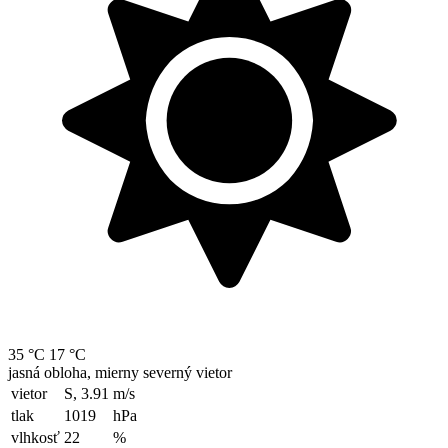
35 °C
17 °C
jasná obloha, mierny severný vietor
vietor
S, 3.91
m/s
tlak
1019
hPa
vlhkosť
22
%