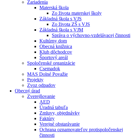
Zariadenia
Materská škola
Zo života materskej školy
Základná škola s VJS
Zo života ZŠ s VJS
Základná škola s VJM
Správa o výchovno-vzdelávacej činnosti
Kultúrny dom
Obecná knižnica
Klub dôchodcov
Športový areál
Spoločenské organizácie
Csemadok
MAS Dolné Považie
Projekty
Zvoz odpadov
Obecný úrad
Zverejňovanie
AED
Úradná tabuľa
Zmluvy, objednávky
Faktúry
Verejné obstarávanie
Ochrana oznamovateľov protispoločenskej
činnosti