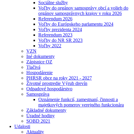
Sociálne služby
Voľby do orgánov samosprávy obcí a volieb do
orgánov samosprávnych krajov v roku 2026
Referendum 2026
Voľby do Európskeho parlamentu 2024
Voľby prezidenta 2024
Referendum 2023
Voľby do NR SR 2023
Voľby 2022
VZN
Iné dokumenty
Zápisnice OZ
Tlačivá
Hospodárenie
PHRSR obce na roky 2021 - 2027
Životné prostredie Výrub drevín
Odpadové hospodárstvo
Samospráva
Oznámenie funkcií, zamestnaní, činnosti a
majetkových pomerov verejného funkcionára
Základné dokumenty
Úradné hodiny
SOBD 2021
Udalosti
Aktuality