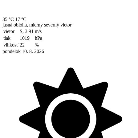
35 °C
17 °C
jasná obloha, mierny severný vietor
vietor
S, 3.91
m/s
tlak
1019
hPa
vlhkosť
22
%
pondelok 10. 8. 2026