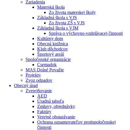
Zariadenia
Materská škola
Zo života materskej školy
Základná škola s VJS
Zo života ZŠ s VJS
Základná škola s VJM
Správa o výchovno-vzdelávacej činnosti
Kultúrny dom
Obecná knižnica
Klub dôchodcov
Športový areál
Spoločenské organizácie
Csemadok
MAS Dolné Považie
Projekty
Zvoz odpadov
Obecný úrad
Zverejňovanie
AED
Úradná tabuľa
Zmluvy, objednávky
Faktúry
Verejné obstarávanie
Ochrana oznamovateľov protispoločenskej
činnosti