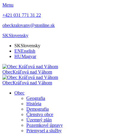
Menu
+421 031 771 31 22
obeckralovanv@stonline.sk
SK
Slovensky
SK
Slovensky
EN
English
HU
Magyar
Obec
Kráľová nad Váhom
Obec
Kráľová nad Váhom
Obec
Geografia
História
Demografia
Členstvo obce
Územný plán
Pozemkové úpravy
Priemysel a služby