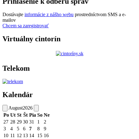
Prihlásenie k odberu správ
Dostávajte
informácie z nášho webu
prostredníctvom SMS a e-
mailov
Chcem sa zaregistrovať
Virtuálny cintorín
Telekom
Kalendár
August
2026
Po
Ut
St
Št
Pia
So
Ne
27
28
29
30
31
1
2
3
4
5
6
7
8
9
10
11
12
13
14
15
16