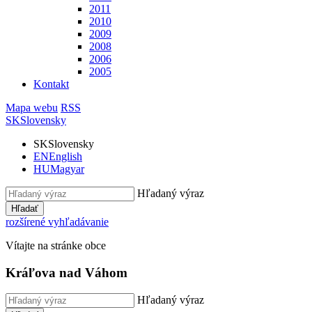
2011
2010
2009
2008
2006
2005
Kontakt
Mapa webu
RSS
SK
Slovensky
SK
Slovensky
EN
English
HU
Magyar
Hľadaný výraz
Hľadať
rozšírené vyhľadávanie
Vítajte na stránke obce
Kráľova nad Váhom
Hľadaný výraz