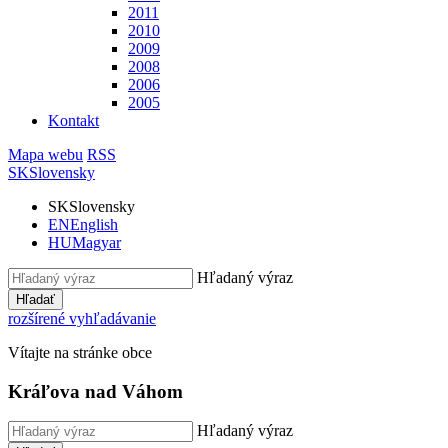
2011
2010
2009
2008
2006
2005
Kontakt
Mapa webu
RSS
SK
Slovensky
SK
Slovensky
EN
English
HU
Magyar
Hľadaný výraz
Hľadať
rozšírené vyhľadávanie
Vítajte na stránke obce
Kráľova nad Váhom
Hľadaný výraz