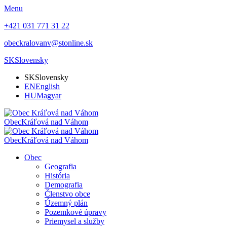
Menu
+421 031 771 31 22
obeckralovanv@stonline.sk
SK
Slovensky
SK
Slovensky
EN
English
HU
Magyar
Obec
Kráľová nad Váhom
Obec
Kráľová nad Váhom
Obec
Geografia
História
Demografia
Členstvo obce
Územný plán
Pozemkové úpravy
Priemysel a služby