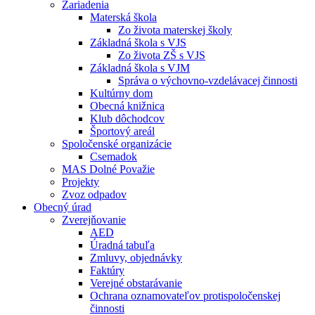
Zariadenia
Materská škola
Zo života materskej školy
Základná škola s VJS
Zo života ZŠ s VJS
Základná škola s VJM
Správa o výchovno-vzdelávacej činnosti
Kultúrny dom
Obecná knižnica
Klub dôchodcov
Športový areál
Spoločenské organizácie
Csemadok
MAS Dolné Považie
Projekty
Zvoz odpadov
Obecný úrad
Zverejňovanie
AED
Úradná tabuľa
Zmluvy, objednávky
Faktúry
Verejné obstarávanie
Ochrana oznamovateľov protispoločenskej
činnosti