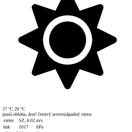
37 °C
20 °C
jasná obloha, dosť čerstvý severozápadný vietor
vietor
SZ, 6.02
m/s
tlak
1017
hPa