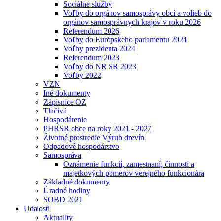
Sociálne služby
Voľby do orgánov samosprávy obcí a volieb do
orgánov samosprávnych krajov v roku 2026
Referendum 2026
Voľby do Európskeho parlamentu 2024
Voľby prezidenta 2024
Referendum 2023
Voľby do NR SR 2023
Voľby 2022
VZN
Iné dokumenty
Zápisnice OZ
Tlačivá
Hospodárenie
PHRSR obce na roky 2021 - 2027
Životné prostredie Výrub drevín
Odpadové hospodárstvo
Samospráva
Oznámenie funkcií, zamestnaní, činnosti a
majetkových pomerov verejného funkcionára
Základné dokumenty
Úradné hodiny
SOBD 2021
Udalosti
Aktuality