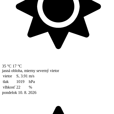
35 °C
17 °C
jasná obloha, mierny severný vietor
vietor
S, 3.91
m/s
tlak
1019
hPa
vlhkosť
22
%
pondelok 10. 8. 2026