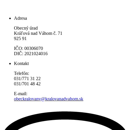
Adresa
Obecný úrad
Kráľová nad Váhom č. 71
925 91
IČO: 00306070
DIČ: 2021024016
Kontakt
Telefón:
031/771 31 22
031/701 48 42
E-mail:
obeckralovanv@kralovanadvahom.sk