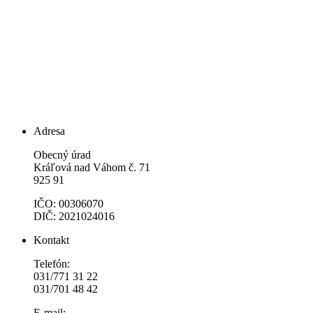
Adresa
Obecný úrad
Kráľová nad Váhom č. 71
925 91
IČO: 00306070
DIČ: 2021024016
Kontakt
Telefón:
031/771 31 22
031/701 48 42
E-mail: