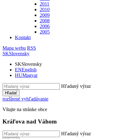
2011
2010
2009
2008
2006
2005
Kontakt
Mapa webu
RSS
SK
Slovensky
SK
Slovensky
EN
English
HU
Magyar
Hľadaný výraz
Hľadať
rozšírené vyhľadávanie
Vítajte na stránke obce
Kráľova nad Váhom
Hľadaný výraz