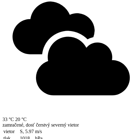
33 °C
20 °C
zamračené, dosť čerstvý severný vietor
vietor
S, 5.97
m/s
tlak
1018
hPa