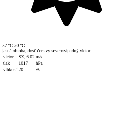
37 °C
20 °C
jasná obloha, dosť čerstvý severozápadný vietor
vietor
SZ, 6.02
m/s
tlak
1017
hPa
vlhkosť
20
%