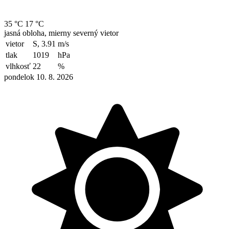
35 °C
17 °C
jasná obloha, mierny severný vietor
vietor
S, 3.91
m/s
tlak
1019
hPa
vlhkosť
22
%
pondelok 10. 8. 2026