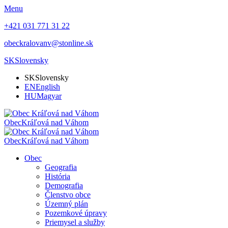
Menu
+421 031 771 31 22
obeckralovanv@stonline.sk
SK
Slovensky
SK
Slovensky
EN
English
HU
Magyar
Obec
Kráľová nad Váhom
Obec
Kráľová nad Váhom
Obec
Geografia
História
Demografia
Členstvo obce
Územný plán
Pozemkové úpravy
Priemysel a služby