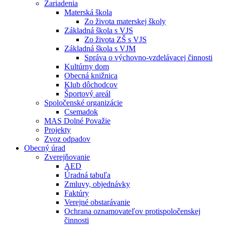
Zariadenia
Materská škola
Zo života materskej školy
Základná škola s VJS
Zo života ZŠ s VJS
Základná škola s VJM
Správa o výchovno-vzdelávacej činnosti
Kultúrny dom
Obecná knižnica
Klub dôchodcov
Športový areál
Spoločenské organizácie
Csemadok
MAS Dolné Považie
Projekty
Zvoz odpadov
Obecný úrad
Zverejňovanie
AED
Úradná tabuľa
Zmluvy, objednávky
Faktúry
Verejné obstarávanie
Ochrana oznamovateľov protispoločenskej
činnosti