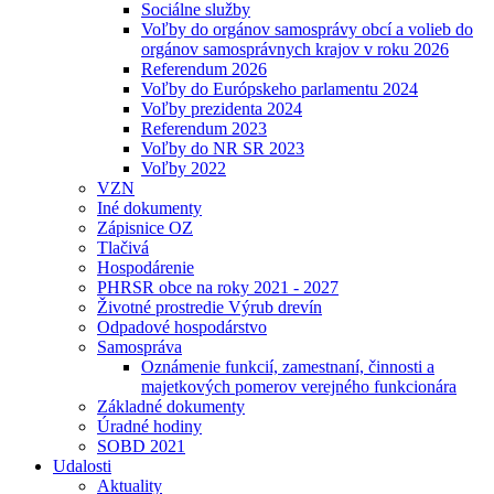
Sociálne služby
Voľby do orgánov samosprávy obcí a volieb do
orgánov samosprávnych krajov v roku 2026
Referendum 2026
Voľby do Európskeho parlamentu 2024
Voľby prezidenta 2024
Referendum 2023
Voľby do NR SR 2023
Voľby 2022
VZN
Iné dokumenty
Zápisnice OZ
Tlačivá
Hospodárenie
PHRSR obce na roky 2021 - 2027
Životné prostredie Výrub drevín
Odpadové hospodárstvo
Samospráva
Oznámenie funkcií, zamestnaní, činnosti a
majetkových pomerov verejného funkcionára
Základné dokumenty
Úradné hodiny
SOBD 2021
Udalosti
Aktuality