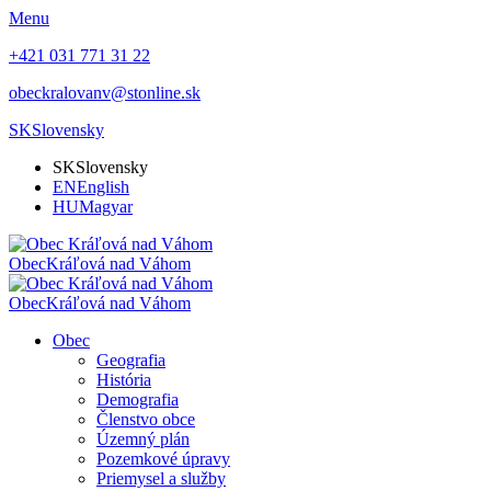
Menu
+421 031 771 31 22
obeckralovanv@stonline.sk
SK
Slovensky
SK
Slovensky
EN
English
HU
Magyar
Obec
Kráľová nad Váhom
Obec
Kráľová nad Váhom
Obec
Geografia
História
Demografia
Členstvo obce
Územný plán
Pozemkové úpravy
Priemysel a služby