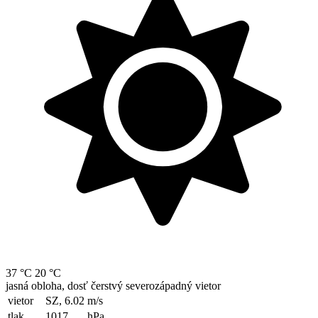
37 °C
20 °C
jasná obloha, dosť čerstvý severozápadný vietor
vietor
SZ, 6.02
m/s
tlak
1017
hPa