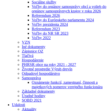
Sociálne služby
Voľby do orgánov samosprávy obcí a volieb do
orgánov samosprávnych krajov v roku 2026
Referendum 2026
Voľby do Európskeho parlamentu 2024
Voľby prezidenta 2024
Referendum 2023
Voľby do NR SR 2023
Voľby 2022
VZN
Iné dokumenty
Zápisnice OZ
Tlačivá
Hospodárenie
PHRSR obce na roky 2021 - 2027
Životné prostredie Výrub drevín
Odpadové hospodárstvo
Samospráva
Oznámenie funkcií, zamestnaní, činnosti a
majetkových pomerov verejného funkcionára
Základné dokumenty
Úradné hodiny
SOBD 2021
Udalosti
Aktuality