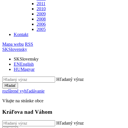
2011
2010
2009
2008
2006
2005
Kontakt
Mapa webu
RSS
SK
Slovensky
SK
Slovensky
EN
English
HU
Magyar
Hľadaný výraz
Hľadať
rozšírené vyhľadávanie
Vítajte na stránke obce
Kráľova nad Váhom
Hľadaný výraz