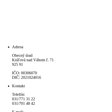
Adresa
Obecný úrad
Kráľová nad Váhom č. 71
925 91
IČO: 00306070
DIČ: 2021024016
Kontakt
Telefón:
031/771 31 22
031/701 48 42
E-mail: