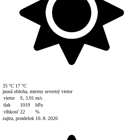
35 °C
17 °C
jasná obloha, mierny severný vietor
vietor
S, 3.91
m/s
tlak
1019
hPa
vlhkosť
22
%
zajtra, pondelok 10. 8. 2026