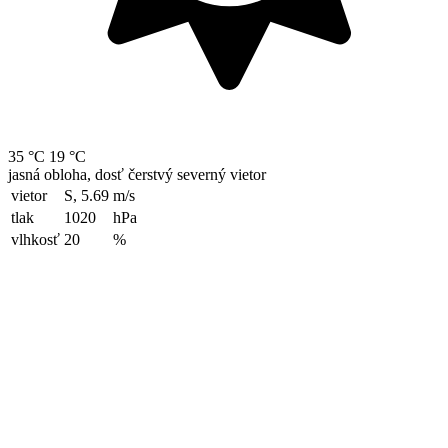
35 °C
19 °C
jasná obloha, dosť čerstvý severný vietor
vietor
S, 5.69
m/s
tlak
1020
hPa
vlhkosť
20
%