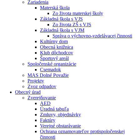
Zariadenia
Materská škola
Zo života materskej školy
Základná škola s VJS
Zo života ZŠ s VJS
Základná škola s VJM
Správa o výchovno-vzdelávacej činnosti
Kultúrny dom
Obecná knižnica
Klub dôchodcov
Športový areál
Spoločenské organizácie
Csemadok
MAS Dolné Považie
Projekty
Zvoz odpadov
Obecný úrad
Zverejňovanie
AED
Úradná tabuľa
Zmluvy, objednávky
Faktúry
Verejné obstarávanie
Ochrana oznamovateľov protispoločenskej
činnosti