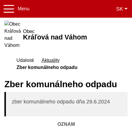
Slo
SK
Menu
+421 031 771 31 
obeckralovanv
Obec
Kráľová nad Váhom
Úvodná stránka
Udalosti
Aktuality
Zber komunálneho odpadu
Zber komunálneho odpadu
zber komunálneho odpadu dňa 29.6.2024
OZNAM