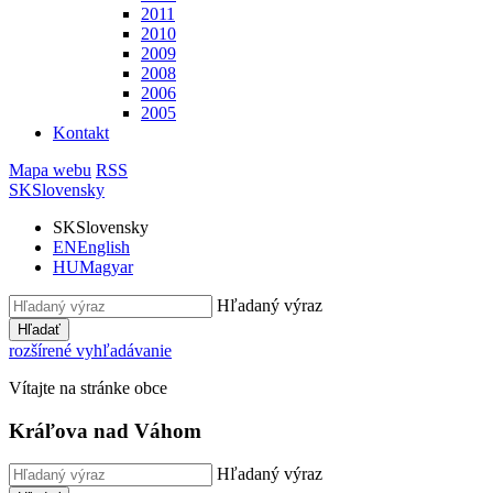
2011
2010
2009
2008
2006
2005
Kontakt
Mapa webu
RSS
SK
Slovensky
SK
Slovensky
EN
English
HU
Magyar
Hľadaný výraz
Hľadať
rozšírené vyhľadávanie
Vítajte na stránke obce
Kráľova nad Váhom
Hľadaný výraz