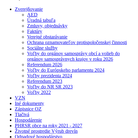
Zverejňovanie
AED
Úradná tabuľa
Zmluvy, objednávky
Faktúry
Verejné obstarávanie
Ochrana oznamovateľov protispoločenskej činnosti
Sociálne služby
Voľby do orgánov samosprávy obcí a volieb do
orgánov samosprávnych krajov v roku 2026
Referendum 2026
Voľby do Európskeho parlamentu 2024
Voľby prezidenta 2024
Referendum 2023
Voľby do NR SR 2023
Voľby 2022
VZN
Iné dokumenty
Zápisnice OZ
Tlačivá
Hospodárenie
PHRSR obce na roky 2021 - 2027
Životné prostredie Výrub drevín
Odpadové hospodárstvo