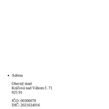
Adresa
Obecný úrad
Kráľová nad Váhom č. 71
925 91
IČO: 00306070
DIČ: 2021024016