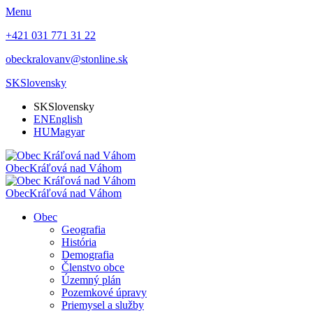
Menu
+421 031 771 31 22
obeckralovanv@stonline.sk
SK
Slovensky
SK
Slovensky
EN
English
HU
Magyar
Obec
Kráľová nad Váhom
Obec
Kráľová nad Váhom
Obec
Geografia
História
Demografia
Členstvo obce
Územný plán
Pozemkové úpravy
Priemysel a služby