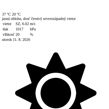
37 °C
20 °C
jasná obloha, dosť čerstvý severozápadný vietor
vietor
SZ, 6.02
m/s
tlak
1017
hPa
vlhkosť
20
%
utorok 11. 8. 2026