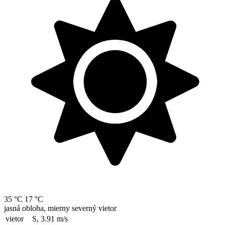
35 °C
17 °C
jasná obloha, mierny severný vietor
vietor
S, 3.91
m/s