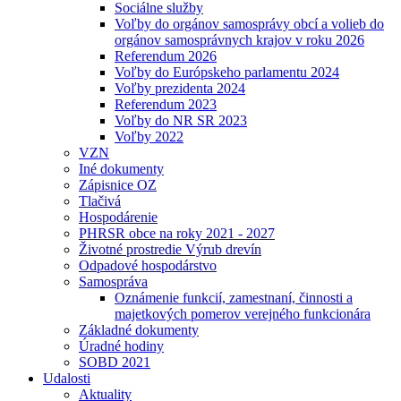
Sociálne služby
Voľby do orgánov samosprávy obcí a volieb do
orgánov samosprávnych krajov v roku 2026
Referendum 2026
Voľby do Európskeho parlamentu 2024
Voľby prezidenta 2024
Referendum 2023
Voľby do NR SR 2023
Voľby 2022
VZN
Iné dokumenty
Zápisnice OZ
Tlačivá
Hospodárenie
PHRSR obce na roky 2021 - 2027
Životné prostredie Výrub drevín
Odpadové hospodárstvo
Samospráva
Oznámenie funkcií, zamestnaní, činnosti a
majetkových pomerov verejného funkcionára
Základné dokumenty
Úradné hodiny
SOBD 2021
Udalosti
Aktuality