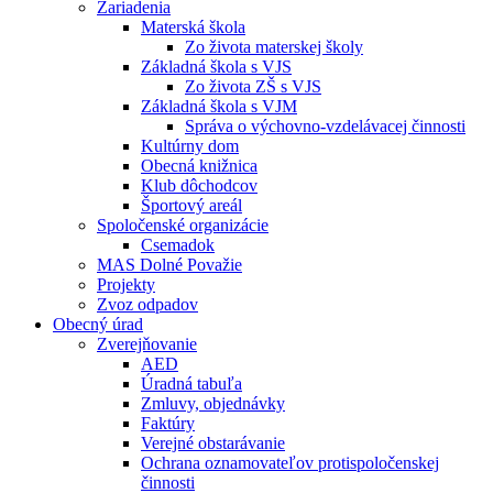
Zariadenia
Materská škola
Zo života materskej školy
Základná škola s VJS
Zo života ZŠ s VJS
Základná škola s VJM
Správa o výchovno-vzdelávacej činnosti
Kultúrny dom
Obecná knižnica
Klub dôchodcov
Športový areál
Spoločenské organizácie
Csemadok
MAS Dolné Považie
Projekty
Zvoz odpadov
Obecný úrad
Zverejňovanie
AED
Úradná tabuľa
Zmluvy, objednávky
Faktúry
Verejné obstarávanie
Ochrana oznamovateľov protispoločenskej
činnosti