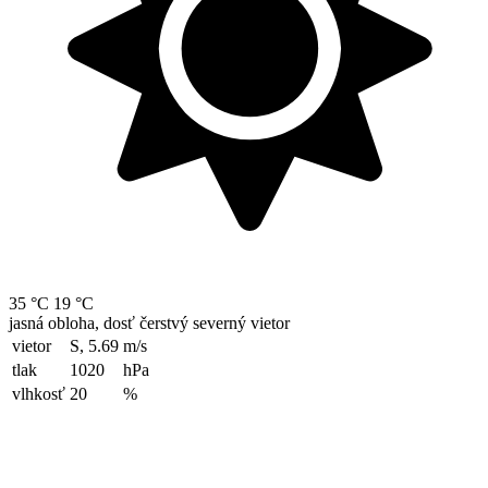
35 °C
19 °C
jasná obloha, dosť čerstvý severný vietor
vietor
S, 5.69
m/s
tlak
1020
hPa
vlhkosť
20
%