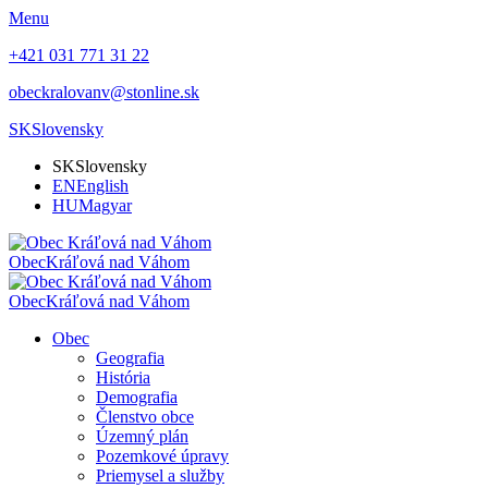
Menu
+421 031 771 31 22
obeckralovanv@stonline.sk
SK
Slovensky
SK
Slovensky
EN
English
HU
Magyar
Obec
Kráľová nad Váhom
Obec
Kráľová nad Váhom
Obec
Geografia
História
Demografia
Členstvo obce
Územný plán
Pozemkové úpravy
Priemysel a služby