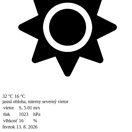
32 °C
16 °C
jasná obloha, mierny severný vietor
vietor
S, 5.01
m/s
tlak
1023
hPa
vlhkosť
16
%
štvrtok 13. 8. 2026