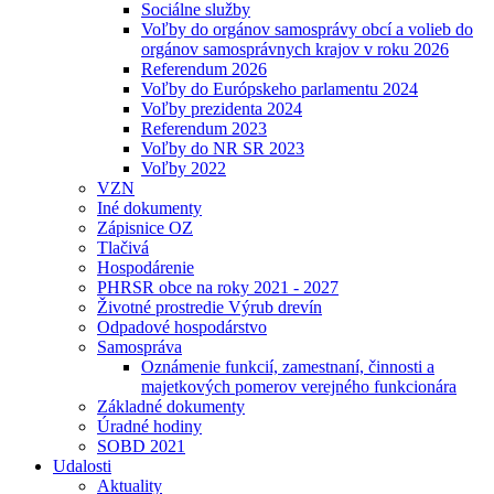
Sociálne služby
Voľby do orgánov samosprávy obcí a volieb do
orgánov samosprávnych krajov v roku 2026
Referendum 2026
Voľby do Európskeho parlamentu 2024
Voľby prezidenta 2024
Referendum 2023
Voľby do NR SR 2023
Voľby 2022
VZN
Iné dokumenty
Zápisnice OZ
Tlačivá
Hospodárenie
PHRSR obce na roky 2021 - 2027
Životné prostredie Výrub drevín
Odpadové hospodárstvo
Samospráva
Oznámenie funkcií, zamestnaní, činnosti a
majetkových pomerov verejného funkcionára
Základné dokumenty
Úradné hodiny
SOBD 2021
Udalosti
Aktuality