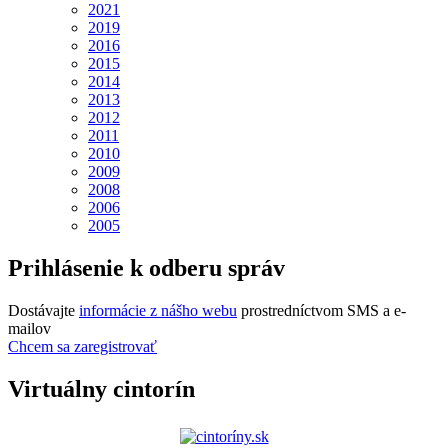
2021
2019
2016
2015
2014
2013
2012
2011
2010
2009
2008
2006
2005
Prihlásenie k odberu správ
Dostávajte
informácie z nášho webu
prostredníctvom SMS a e-
mailov
Chcem sa zaregistrovať
Virtuálny cintorín