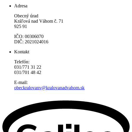
Adresa
Obecný úrad
Kráľová nad Váhom č. 71
925 91
IČO: 00306070
DIČ: 2021024016
Kontakt
Telefón:
031/771 31 22
031/701 48 42
E-mail:
obeckralovanv@kralovanadvahom.sk