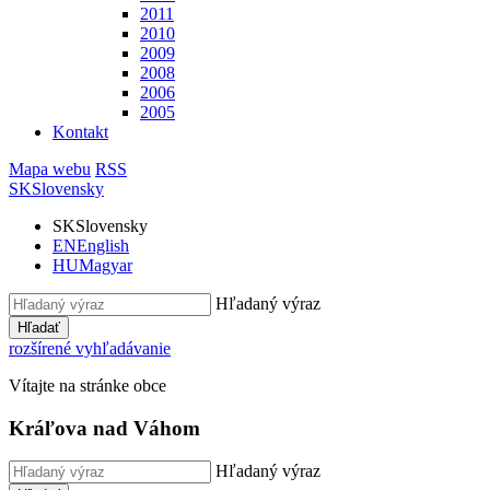
2011
2010
2009
2008
2006
2005
Kontakt
Mapa webu
RSS
SK
Slovensky
SK
Slovensky
EN
English
HU
Magyar
Hľadaný výraz
Hľadať
rozšírené vyhľadávanie
Vítajte na stránke obce
Kráľova nad Váhom
Hľadaný výraz