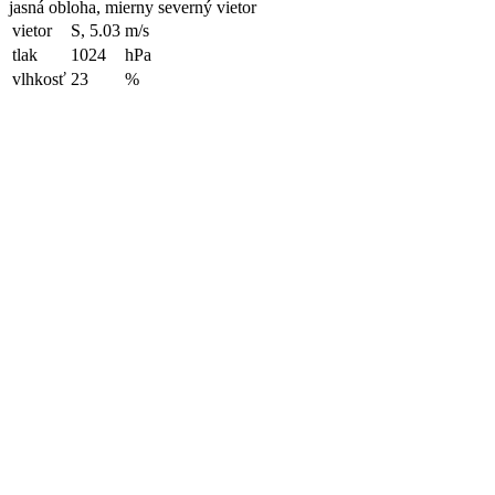
jasná obloha, mierny severný vietor
vietor
S, 5.03
m/s
tlak
1024
hPa
vlhkosť
23
%