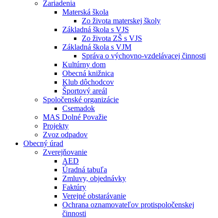
Zariadenia
Materská škola
Zo života materskej školy
Základná škola s VJS
Zo života ZŠ s VJS
Základná škola s VJM
Správa o výchovno-vzdelávacej činnosti
Kultúrny dom
Obecná knižnica
Klub dôchodcov
Športový areál
Spoločenské organizácie
Csemadok
MAS Dolné Považie
Projekty
Zvoz odpadov
Obecný úrad
Zverejňovanie
AED
Úradná tabuľa
Zmluvy, objednávky
Faktúry
Verejné obstarávanie
Ochrana oznamovateľov protispoločenskej
činnosti