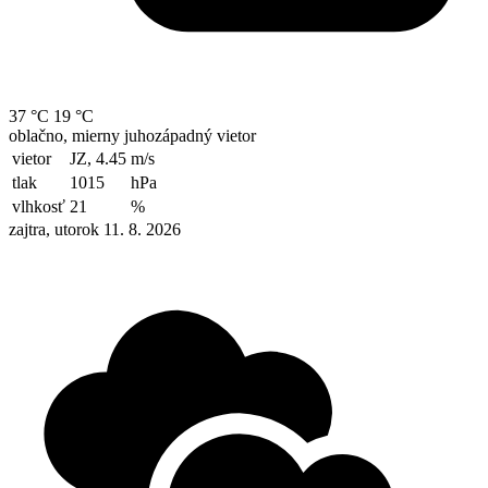
37 °C
19 °C
oblačno, mierny juhozápadný vietor
vietor
JZ, 4.45
m/s
tlak
1015
hPa
vlhkosť
21
%
zajtra, utorok 11. 8. 2026