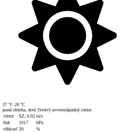
37 °C
20 °C
jasná obloha, dosť čerstvý severozápadný vietor
vietor
SZ, 6.02
m/s
tlak
1017
hPa
vlhkosť
20
%