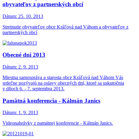
obyvateľov z partnerských obcí
Dátum:
25. 10. 2013
Stretnutie obyvateľov obce Kráľová nad Váhom a obyvateľov z
partnerských obcí
Obecné dni 2013
Dátum:
2. 9. 2013
Miestna samospráva a starosta obce Kráľová nad Váhom Vás
srdečne pozývajú na oslavy obecných dní, ktoré sa uskutočnia
v dňoch 6. - 7. septembra 2013.
Pamätná konferencia - Kálmán Janics
Dátum:
1. 9. 2013
Videonahrávky z pamätnej konferencie - Kálmán Janics.