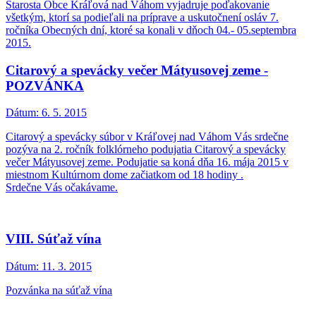
Starosta Obce Kráľová nad Váhom vyjadruje poďakovanie
všetkým, ktorí sa podieľali na príprave a uskutočnení osláv 7.
ročníka Obecných dní, ktoré sa konali v dňoch 04.- 05.septembra
2015.
Citarový a spevácky večer Mátyusovej zeme -
POZVÁNKA
Dátum:
6. 5. 2015
Citarový a spevácky súbor v Kráľovej nad Váhom Vás srdečne
pozýva na 2. ročník folklórneho podujatia Citarový a spevácky
večer Mátyusovej zeme. Podujatie sa koná dňa 16. mája 2015 v
miestnom Kultúrnom dome začiatkom od 18 hodiny .
Srdečne Vás očakávame.
VIII. Súťaž vína
Dátum:
11. 3. 2015
Pozvánka na súťaž vína