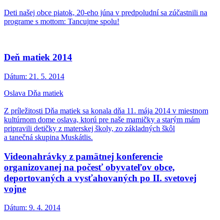
Deti našej obce piatok, 20-eho júna v predpoludní sa zúčastnili na
programe s mottom: Tancujme spolu!
Deň matiek 2014
Dátum:
21. 5. 2014
Oslava Dňa matiek
Z príležitosti Dňa matiek sa konala dňa 11. mája 2014 v miestnom
kultúrnom dome oslava, ktorú pre naše mamičky a starým mám
pripravili detičky z materskej školy, zo základných škôl
a tanečná skupina Muskátlis.
Videonahrávky z pamätnej konferencie
organizovanej na počesť obyvateľov obce,
deportovaných a vysťahovaných po II. svetovej
vojne
Dátum:
9. 4. 2014