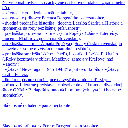
Na videonahrávkach sú zachytené nasledovné udalosti z pamätného
dňa:
- slávnostné odhalenie pamätnej tabule,
- slávnostný príhovor Ferenca Bergendiho, starostu obce,
- úvodná prednáška historika , docenta Lászlóa Szarku („História a
spomienka na roky bez štátnej príslušnosti”),
- prednáška profesora histórie Gyulu Popélya („János Esterházy,
mučeník Maďarov žijúcich na Slovensku”),
- prednáška historika Árpáda Popélya („Snahy Československa po
2. svetovej vojne o vytvorenie národného štátu”),
- prednáška stredoškolského učiteľa, historika Lászlóa Pukkaiho
(„Roky bezprávia v oblasti Matúšovej zeme a v Kráľovej nad
Váhom“) ,
- výstava "Never again 1945-1948!" a príhovor kurátora výstavy
Csabu Fehéra.
- literárne pásmo spomínajúce na vysťahovanie maďarských
občanov. Literárne predstavenie absolventov súkromnej divadelnej
školy GNM z Budapešti z mnohých prítomných vyvolali bolestné
spomienky.
Slávnostné odhalenie pamätnej tabule
Slávnostný príhovor - Ferenc Bergendi, starosta obce