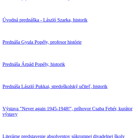
Úvodná prednáška - László Szarka, historik
Prednáša Gyula Popély, profesor histórie
Prednáša Árpád Popély, historik
Prednáša László Pukkai, stredoškolský učiteľ, historik
Výstava "Never again 1945-1948!", príhovor Csaba Fehér, kurátor
výstavy
Literárne predstavenie absolventov súkromnej divadelnej školy