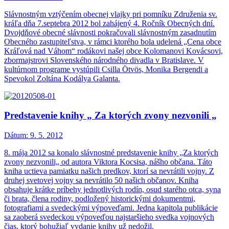
Slávnostným vztýčením obecnej vlajky pri pomníku Združenia sv.
kráľa dňa 7.septebra 2012 bol zahájený 4. Ročník Obecných dní.
Dvojdňové obecné slávnosti pokračovali slávnostným zasadnutím
Obecného zastupiteľstva, v rámci ktorého bola udelená „Cena obce
Kráľová nad Váhom“ rodákovi našej obce Kolomanovi Kovácsovi,
zbormajstrovi Slovenského národného divadla v Bratislave. V
kultúrnom programe vystúpili Csilla Ötvös, Monika Bergendi a
Spevokol Zoltána Kodálya Galanta.
Predstavenie knihy „ Za ktorých zvony nezvonili „
Dátum:
9. 5. 2012
8. mája 2012 sa konalo slávnostné predstavenie knihy „Za ktorých
zvony nezvonili„ od autora Viktora Kocsisa, nášho občana. Táto
kniha uctieva pamiatku našich predkov, ktorí sa nevrátili vojny. Z
druhej svetovej vojny sa nevrátilo 50 našich občanov. Kniha
obsahuje krátke príbehy jednotlivých rodín, osud starého otca, syna
či brata, člena rodiny, podložený historickými dokumentmi,
fotografiami a svedeckými výpoveďami. Jedna kapitola publikácie
sa zaoberá svedeckou výpoveďou najstaršieho svedka vojnových
čias, ktorý bohužiaľ vydanie knihy už nedožil.