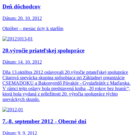
Deň dôchodcov
Dátum:
20. 10. 2012
Október – mesiac úcty k starším
20.výročie priateľskej spolupráce
Dátum:
14. 10. 2012
Dňa 13.októbra 2012 oslavovali 20.výročie priateľskej spolupráce
Citarová spevácka skupina spôsobiaca pri Základnej organizácie
CSEMADOKU a Bakonyerdő Pávakör - Gyulafirátót z Maďarska.
V rámci tejto oslavy bola predstavená kniha „20 rokov bez hraníc“,
ktorá bola vydaná z príležitosti 20. výročia spolupráce týchto
speváckych skupín.
7.-8. september 2012 - Obecné dni
Dátum:
9. 9. 2012