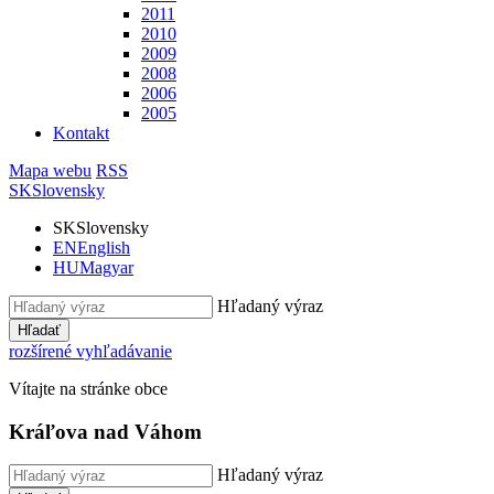
2011
2010
2009
2008
2006
2005
Kontakt
Mapa webu
RSS
SK
Slovensky
SK
Slovensky
EN
English
HU
Magyar
Hľadaný výraz
Hľadať
rozšírené vyhľadávanie
Vítajte na stránke obce
Kráľova nad Váhom
Hľadaný výraz