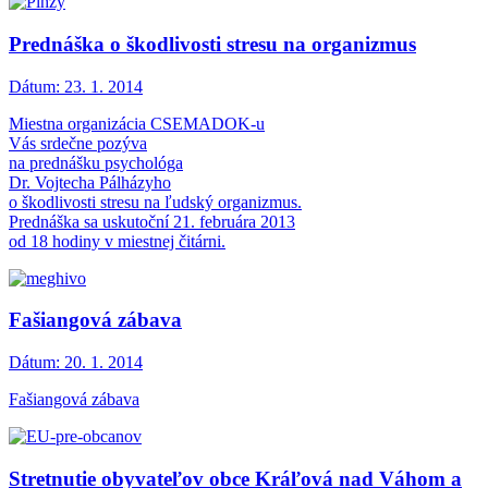
Prednáška o škodlivosti stresu na organizmus
Dátum:
23. 1. 2014
Miestna organizácia CSEMADOK-u
Vás srdečne pozýva
na prednášku psychológa
Dr. Vojtecha Pálházyho
o škodlivosti stresu na ľudský organizmus.
Prednáška sa uskutoční 21. februára 2013
od 18 hodiny v miestnej čitárni.
Fašiangová zábava
Dátum:
20. 1. 2014
Fašiangová zábava
Stretnutie obyvateľov obce Kráľová nad Váhom a