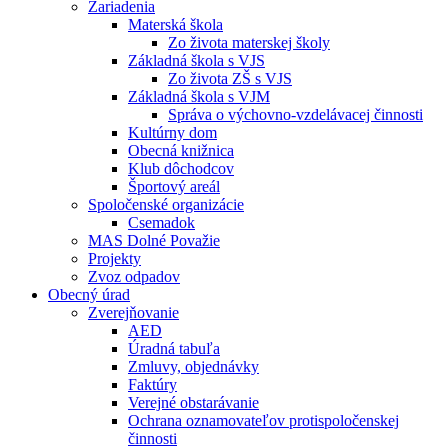
Zariadenia
Materská škola
Zo života materskej školy
Základná škola s VJS
Zo života ZŠ s VJS
Základná škola s VJM
Správa o výchovno-vzdelávacej činnosti
Kultúrny dom
Obecná knižnica
Klub dôchodcov
Športový areál
Spoločenské organizácie
Csemadok
MAS Dolné Považie
Projekty
Zvoz odpadov
Obecný úrad
Zverejňovanie
AED
Úradná tabuľa
Zmluvy, objednávky
Faktúry
Verejné obstarávanie
Ochrana oznamovateľov protispoločenskej
činnosti