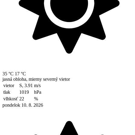
35 °C
17 °C
jasná obloha, mierny severný vietor
vietor
S, 3.91
m/s
tlak
1019
hPa
vlhkosť
22
%
pondelok 10. 8. 2026