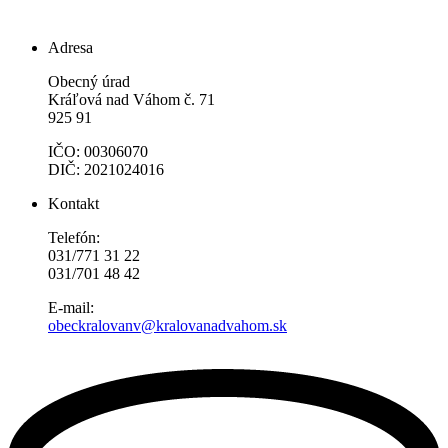
Adresa
Obecný úrad
Kráľová nad Váhom č. 71
925 91
IČO: 00306070
DIČ: 2021024016
Kontakt
Telefón:
031/771 31 22
031/701 48 42
E-mail:
obeckralovanv@kralovanadvahom.sk