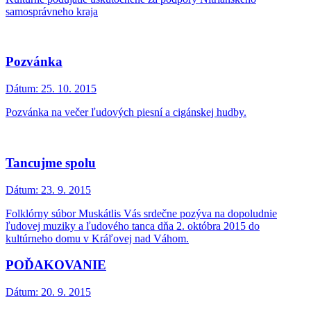
samosprávneho kraja
Pozvánka
Dátum:
25. 10. 2015
Pozvánka na večer ľudových piesní a cigánskej hudby.
Tancujme spolu
Dátum:
23. 9. 2015
Folklórny súbor Muskátlis Vás srdečne pozýva na dopoludnie
ľudovej muziky a ľudového tanca dňa 2. októbra 2015 do
kultúrneho domu v Kráľovej nad Váhom.
POĎAKOVANIE
Dátum:
20. 9. 2015