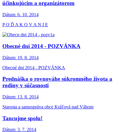
účinkujúcim a organizátorom
Dátum:
6. 10. 2014
P O Ď A K O V A N I E
Obecné dni 2014 - POZVÁNKA
Dátum:
19. 8. 2014
Obecné dni 2014 - POZVÁNKA
Prednáška o rovnováhe súkromného života a
rodiny v súčasnosti
Dátum:
13. 8. 2014
Starosta a samospráva obce Kráľová nad Váhom
Tancujme spolu!
Dátum:
3. 7. 2014