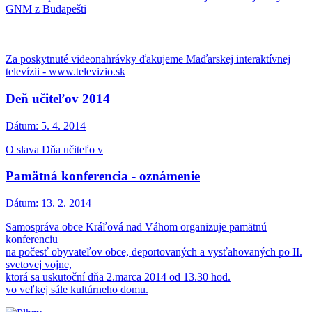
GNM z Budapešti
Za poskytnuté videonahrávky ďakujeme Maďarskej interaktívnej
televízii - www.televizio.sk
Deň učiteľov 2014
Dátum:
5. 4. 2014
O slava Dňa učiteľo v
Pamätná konferencia - oznámenie
Dátum:
13. 2. 2014
Samospráva obce Kráľová nad Váhom organizuje pamätnú
konferenciu
na počesť obyvateľov obce, deportovaných a vysťahovaných po II.
svetovej vojne,
ktorá sa uskutoční dňa 2.marca 2014 od 13.30 hod.
vo veľkej sále kultúrneho domu.