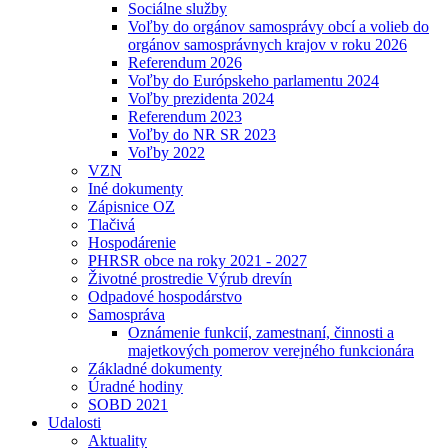
Sociálne služby
Voľby do orgánov samosprávy obcí a volieb do
orgánov samosprávnych krajov v roku 2026
Referendum 2026
Voľby do Európskeho parlamentu 2024
Voľby prezidenta 2024
Referendum 2023
Voľby do NR SR 2023
Voľby 2022
VZN
Iné dokumenty
Zápisnice OZ
Tlačivá
Hospodárenie
PHRSR obce na roky 2021 - 2027
Životné prostredie Výrub drevín
Odpadové hospodárstvo
Samospráva
Oznámenie funkcií, zamestnaní, činnosti a
majetkových pomerov verejného funkcionára
Základné dokumenty
Úradné hodiny
SOBD 2021
Udalosti
Aktuality