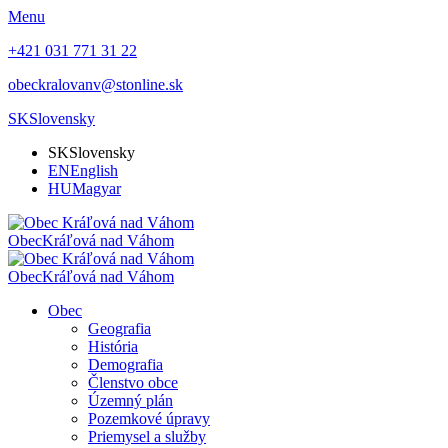
Menu
+421 031 771 31 22
obeckralovanv@stonline.sk
SK
Slovensky
SK
Slovensky
EN
English
HU
Magyar
Obec
Kráľová nad Váhom
Obec
Kráľová nad Váhom
Obec
Geografia
História
Demografia
Členstvo obce
Územný plán
Pozemkové úpravy
Priemysel a služby